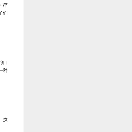
医疗
子们
的口
一种
。这