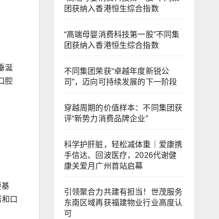
团获纳入香港恒生综合指数
“高端母婴消费科技第一股”不同集
团获纳入香港恒生综合指数
垂涎
不同集团荣获“卓越年度新锐公
口腔
司”，迈向可持续发展的下一阶段
穿越周期的价值样本：不同集团获
评“新势力消费品牌企业”
科学护肝脏，轻松减体重｜爱康携
手信达、回波医疗，2026代谢健
康关爱月广州首站启幕
要基
引领聚合力共建有担当！世茂服务
者和口
东南区域再获福建物业行业高度认
可