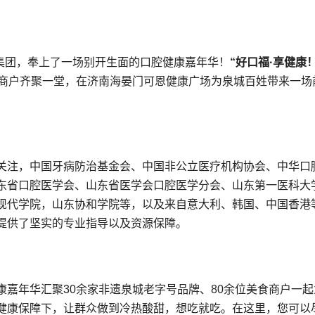
疗集团，奉上了一场别开生面的口腔健康嘉年华！
“好口福·享健康！
食商户齐聚一堂，在济南海晏门可恩健康广场为泉城百姓带来一场
关注，中国牙病防治基金会、中国非公立医疗机构协会、中华口
东省口腔医学会、山东省医学会口腔医学分会、山东第一医科大
现代学院，山东协和学院等，以及来自意大利、韩国、中国香港
提供了坚实的专业指导以及资源保障。
嘉年华汇聚30余家非遗泉城老字号品牌、80余位美食商户一起
健康保障下，让群众做到冷热酸甜，想吃就吃。在这里，您可以