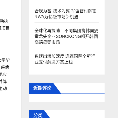
合规为基·技术为翼 军强智付解锁
RWA万亿级市场新机遇
动执
研项目
全球化再提速！不同集团携韩国婴
童龙头企业SONOKONG叩开韩国
高端母婴市场
数娱出海加速度 连连国际全新行
大学华
业支付解决方案上线
，疾病
地应
并降
近期评论
主动
分类