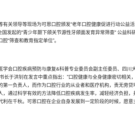
等有关领导等现场为可恩口腔颁发“老年口腔健康促进行动公益活
全国发起的“青少年颞下颌关节源性牙颌面发育异常筛查“ 公益科
腔“筛查和教育指定单位”。
医学会口腔疾病预防与康复&科普专业委员会副主任委员、四川
秘书长于洪钊在发言中重点指出：”口腔健康与全身健康密切相关
的第一负责人，而作为口腔行业的从业者和医疗机构，责无旁贷
人，通过科学有效的方法降低口腔疾病发生率，减轻经济负担，
代利在千秋。可恩口腔在企业自身发展到一定阶段的时候，愿意