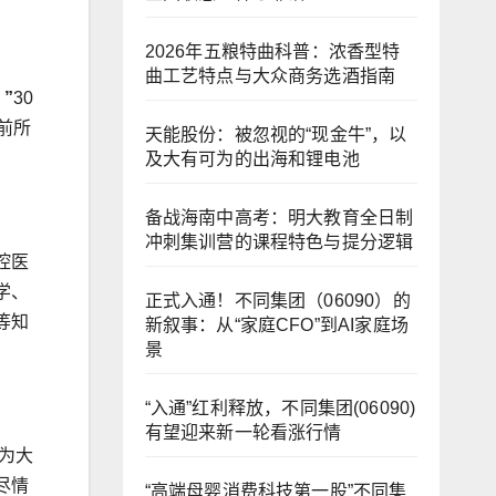
2026年五粮特曲科普：浓香型特
曲工艺特点与大众商务选酒指南
”
30
前所
天能股份：被忽视的“现金牛”，以
及大有可为的出海和锂电池
备战海南中高考：明大教育全日制
冲刺集训营的课程特色与提分逻辑
腔医
学、
正式入通！不同集团（06090）的
等知
新叙事：从“家庭CFO”到AI家庭场
景
“入通”红利释放，不同集团(06090)
有望迎来新一轮看涨行情
为大
尽情
“高端母婴消费科技第一股”不同集