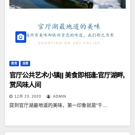
教育
消费
官厅公共艺术小镇|| 美食即相逢:官厅湖畔,
赏风味人间
12月 23, 2020
ADMIN
提到官厅湖最地道的美味，第一印象就是“千…