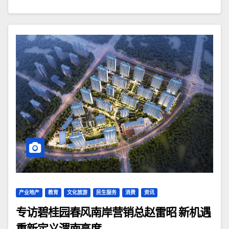
产业地产
教育
文化旅游
民生服务
消费
资讯
专访碧桂园春风南岸营销总赵雷昭 新机遇
重新定义渭南高度