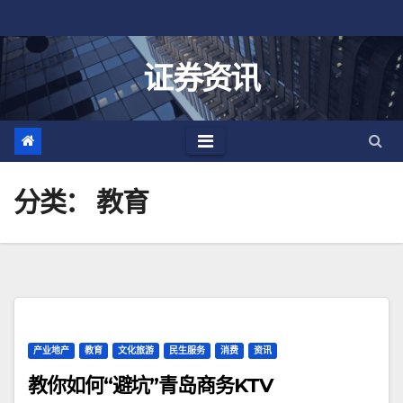
跳
至
内
证券资讯
容
分类：
教育
产业地产
教育
文化旅游
民生服务
消费
资讯
教你如何“避坑”青岛商务KTV