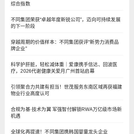
综合指数
不同集团荣获“卓越年度新锐公司”，迈向可持续发展
的下一阶段
穿越周期的价值样本：不同集团获评“新势力消费品
牌企业”
科学护肝脏，轻松减体重｜爱康携手信达、回波医
疗，2026代谢健康关爱月广州首站启幕
引领聚合力共建有担当！世茂服务东南区域再获福建
物业行业高度认可
合规为基·技术为翼 军强智付解锁RWA万亿级市场新
机遇
全球化再提速！不同集团携韩国婴童龙头企业