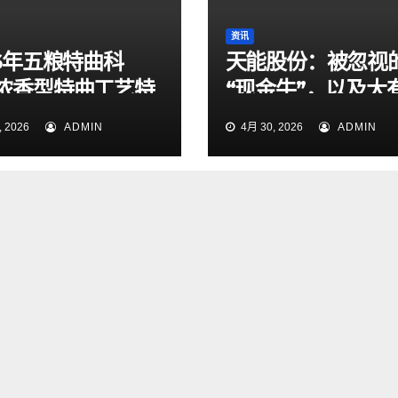
资讯
26年五粮特曲科
天能股份：被忽视
浓香型特曲工艺特
“现金牛”，以及大
大众商务选酒指南
为的出海和锂电池
 2026
ADMIN
4月 30, 2026
ADMIN