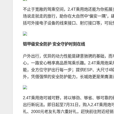
不止于宽敞的驾乘空间，2.4T乘用炮还能为你拓展
场说走就走的旅行，助你在大自然中“偏安一隅”，肆
括可外接电子设备的线束接口、射灯接口等，可玩
铠甲级安全防护
安全守护时刻在线
户外出行，优异的动力性能是肆意驰骋的基础，而
心，一路安心畅享高品质驾乘乐趣。2.4T乘用炮
能，全方位守护出行每一步；提供ESP、大尺寸4
外，凭借强悍的安全防护能力，长城炮更是荣膺澳洲
2.4T乘用炮可城可野，将以够劲、够省、够可靠的
出行新玩法。即日起至7月31日，购入2.4T乘用炮可
礼、2000元老友礼等六重好礼，赶快前往附近经销