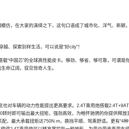
少人争相模仿，在大家的演绎之下，这句口语成了城市化、洋气、新颖
穿越、探索别样生活，可以说是“好city”！
，搭载“中国芯”的全球高性能皮卡。够劲、够省、够可靠，可谓是
出生命辽阔，驭见惊奇人生。
对车辆的动力性能提出更高要求。2.4T乘用炮搭载2.4T+9A
，1500转时即可输出最大扭矩，强劲高效，为畅怀驰骋的你提供释放
配，最大承载扭矩达750N·m，换挡平顺、驾乘舒适。更有“4
这使得2.4T乘用炮可以精准掌控每一种地形，为用户带来乘用车