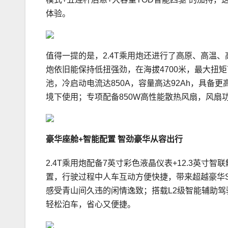
体验。
值得一提的是，2.4T乘用炮还进行了高原、高温、
炮依旧能保持低扭强劲，在海拔4700米，最大扭矩
池，冷启动电流达850A，容量高达92Ah，具
境下使用；专项配备850W高性能散热风扇，风扇
豪华座舱+智能配置
智劲豪华
从容出行
2.4T乘用炮配备7英寸彩色液晶仪表+12.3英
置，行驶过程中人车互动方便快捷，带来超越豪华S
感受青山间久违的闲情逸致；搭载L2级智能辅助驾
轻松泊车，省心又便捷。