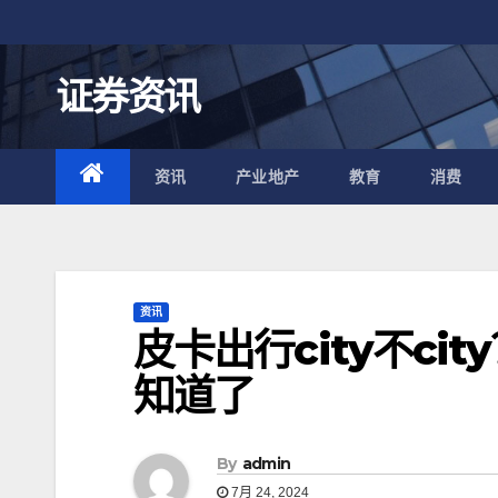
跳
至
内
证券资讯
容
资讯
产业地产
教育
消费
资讯
皮卡出行city不ci
知道了
By
admin
7月 24, 2024