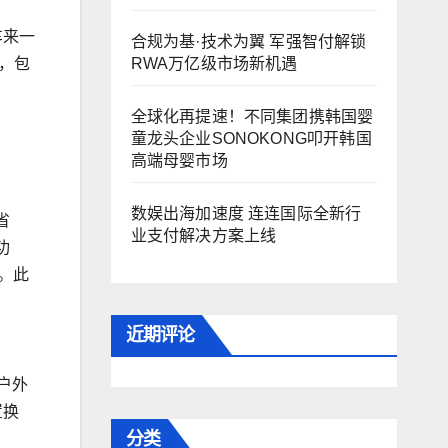
车来一
合规为基·技术为翼 军强智付解锁
RWA万亿级市场新机遇
口，包
全球化再提速！不同集团携韩国婴
童龙头企业SONOKONG叩开韩国
高端母婴市场
数娱出海加速度 连连国际全新行
省
业支付解决方案上线
功
。此
近期评论
户外
置换
分类