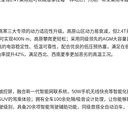
高寒三大专项的动力适应性升级。高原山区动力易衰减，但2.4T
可实现400N·m，高原攀爬更轻松；采用同级领先的AGM大容量
备更高的电容稳定性、低温可靠性，配合优良的低压预热塞，满足在
功率提升42%，满足西北、西南夏季更加恶劣的高温工况。
寸智联触控屏，融合新一代智能网联系统，50W手机无线快充等智能化
UV的驾乘体验；拥有全车100余处隔/吸音设计处理，让你能够
驶级别，具备20余项智能驾驶辅助功能，同级首搭全自动泊车，