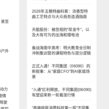
2026年五粮特曲科普：浓香型特
曲工艺特点与大众商务选酒指南
，甚至
天能股份：被忽视的“现金牛”，以
及大有可为的出海和锂电池
备战海南中高考：明大教育全日制
你户外
冲刺集训营的课程特色与提分逻辑
正式入通！不同集团（06090）的
新叙事：从“家庭CFO”到AI家庭场
景
T动力
“入通”红利释放，不同集团(06090)
有望迎来新一轮看涨行情
激情
种驾驶
“高端母婴消费科技第一股”不同集
级驾控