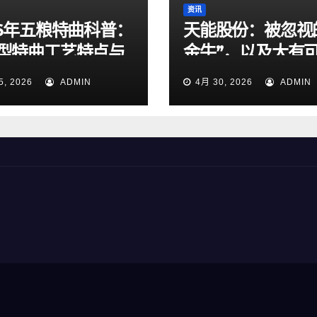
资讯
26年五粮特曲科普：
天能股份：被忽视
型特曲工艺特点与
金牛”，以及大有
商务选酒指南
出海和锂电池
5, 2026
ADMIN
4月 30, 2026
ADMIN