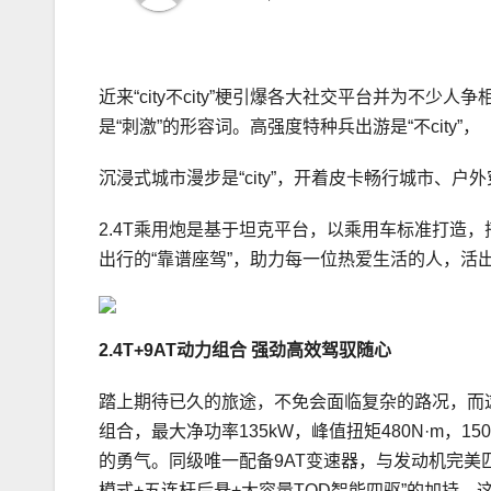
近来“city不city”梗引爆各大社交平台并为不
是“刺激”的形容词。高强度特种兵出游是“不city”，
沉浸式城市漫步是“city”，开着皮卡畅行城市、户外
2.4T乘用炮是基于坦克平台，以乘用车标准打造
出行的“靠谱座驾”，助力每一位热爱生活的人，活
2.4T
+9AT
动力组合 强劲高效
驾驭随心
踏上期待已久的旅途，不免会面临复杂的路况，而这也
组合，最大净功率135kW，峰值扭矩480N·m
的勇气。同级唯一配备9AT变速器，与发动机完美匹
模式+五连杆后悬+大容量TOD智能四驱”的加持，