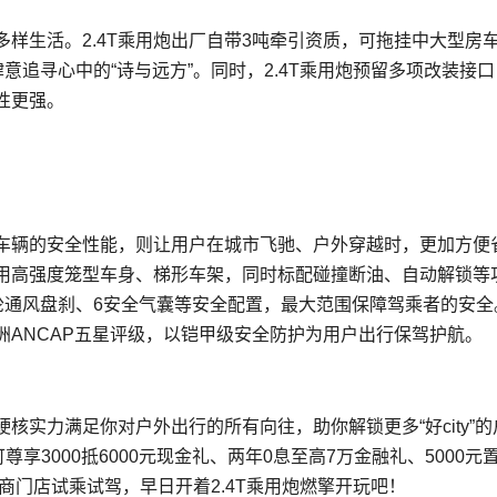
多样生活。2.4T乘用炮出厂自带3吨牵引资质，可拖挂中大型房
意追寻心中的“诗与远方”。同时，2.4T乘用炮预留多项改装接
性更强。
车辆的安全性能，则让用户在城市飞驰、户外穿越时，更加方便
采用高强度笼型车身、梯形车架，同时标配碰撞断油、自动解锁等
轮通风盘刹、6安全气囊等安全配置，最大范围保障驾乘者的安全
ANCAP五星评级，以铠甲级安全防护为用户出行保驾护航。
硬核实力满足你对户外出行的所有向往，助你解锁更多“好city”的
尊享3000抵6000元现金礼、两年0息至高7万金融礼、5000元
商门店试乘试驾，早日开着2.4T乘用炮燃擎开玩吧！