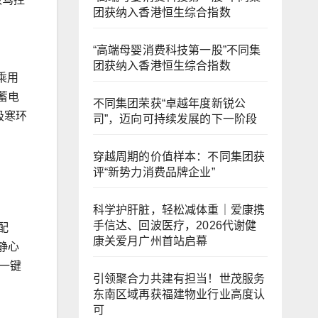
团获纳入香港恒生综合指数
“高端母婴消费科技第一股”不同集
团获纳入香港恒生综合指数
乘用
蓄电
不同集团荣获“卓越年度新锐公
极寒环
司”，迈向可持续发展的下一阶段
穿越周期的价值样本：不同集团获
评“新势力消费品牌企业”
科学护肝脏，轻松减体重｜爱康携
手信达、回波医疗，2026代谢健
配
康关爱月广州首站启幕
静心
一键
引领聚合力共建有担当！世茂服务
东南区域再获福建物业行业高度认
可