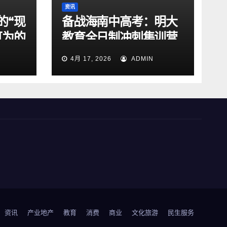
资讯
的“现
备战海南中高考：明大
可为的
教育全日制冲刺集训营
的课程特色与提分逻辑
4月 17, 2026
ADMIN
资讯
产业地产
教育
消费
商业
文化旅游
民生服务