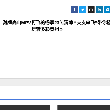
，魏牌高山MPV
打飞的畅享23℃清凉 “支支串飞”带你
玩转多彩贵州