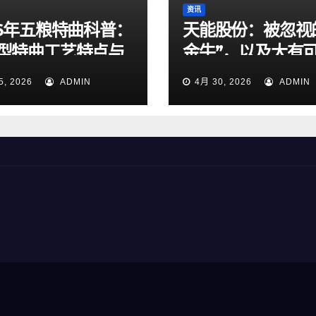
资讯
26年五粮特曲科普：
天能股份：被忽视
型特曲工艺特点与
金牛”，以及大有
商务选酒指南
出海和锂电池
5, 2026
ADMIN
4月 30, 2026
ADMIN