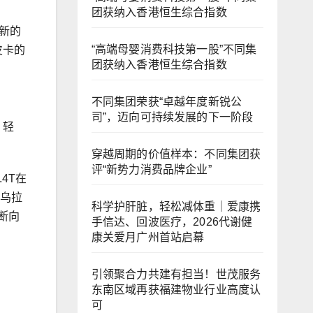
团获纳入香港恒生综合指数
新的
“高端母婴消费科技第一股”不同集
皮卡的
团获纳入香港恒生综合指数
不同集团荣获“卓越年度新锐公
司”，迈向可持续发展的下一阶段
、轻
穿越周期的价值样本：不同集团获
评“新势力消费品牌企业”
4T在
相乌拉
科学护肝脏，轻松减体重｜爱康携
断向
手信达、回波医疗，2026代谢健
康关爱月广州首站启幕
引领聚合力共建有担当！世茂服务
东南区域再获福建物业行业高度认
可