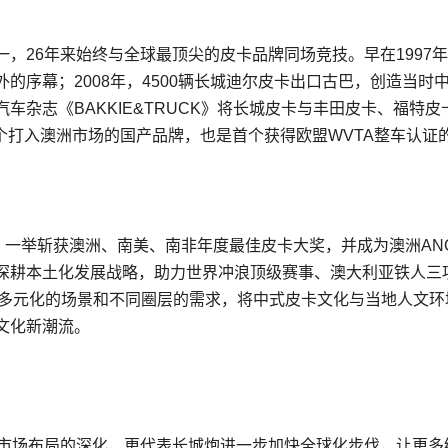
，26年来始终与全球最顶尖的皮卡品牌同场竞技。早在1997
的序幕；2008年，4500辆长城迪尔皮卡出口古巴，创造当时
杂志《BAKKIE&TRUCK》将长城皮卡与丰田皮卡、福特皮
一个打入澳洲市场的国产品牌，也是首个获得欧盟WVTA整车认证
，一举斩获澳洲、南美、南非年度最佳皮卡大奖，并成为澳洲ANC
深耕本土化发展战略，助力世界冲浪顶级赛事、澳大利亚铁人三
合更多元化的场景和不同圈层的需求，将中式皮卡文化与当地人文环
文化新潮流。
非市场布局的深化，更代表长城炮进一步加快全球化步伐，让更多