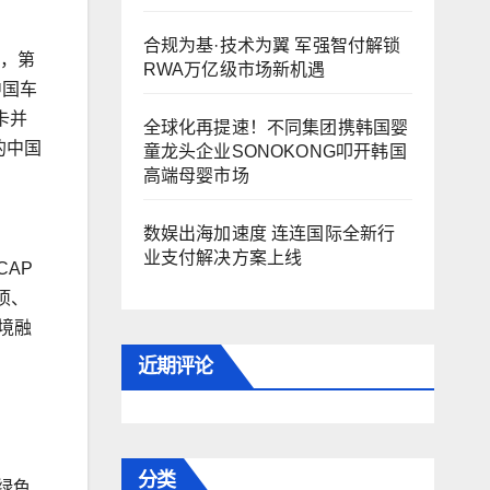
合规为基·技术为翼 军强智付解锁
年，第
RWA万亿级市场新机遇
中国车
卡并
全球化再提速！不同集团携韩国婴
的中国
童龙头企业SONOKONG叩开韩国
高端母婴市场
数娱出海加速度 连连国际全新行
业支付解决方案上线
AP
项、
境融
近期评论
分类
绿色