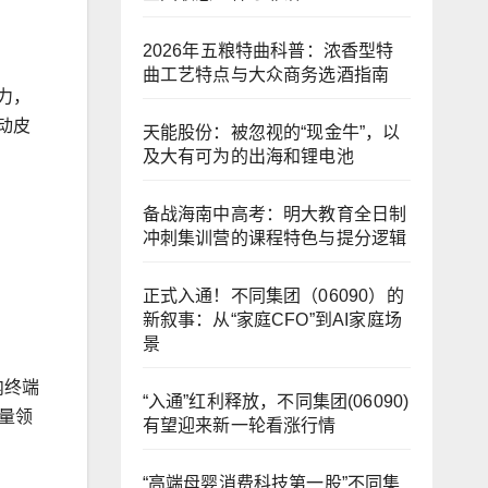
2026年五粮特曲科普：浓香型特
曲工艺特点与大众商务选酒指南
力，
动皮
天能股份：被忽视的“现金牛”，以
及大有可为的出海和锂电池
备战海南中高考：明大教育全日制
冲刺集训营的课程特色与提分逻辑
正式入通！不同集团（06090）的
新叙事：从“家庭CFO”到AI家庭场
景
内终端
“入通”红利释放，不同集团(06090)
销量领
有望迎来新一轮看涨行情
“高端母婴消费科技第一股”不同集