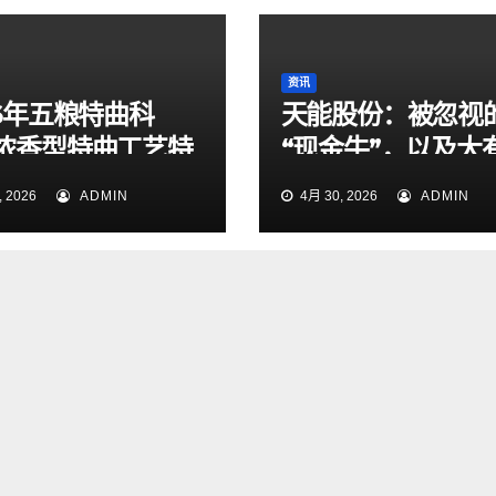
资讯
26年五粮特曲科
天能股份：被忽视
浓香型特曲工艺特
“现金牛”，以及大
大众商务选酒指南
为的出海和锂电池
 2026
ADMIN
4月 30, 2026
ADMIN