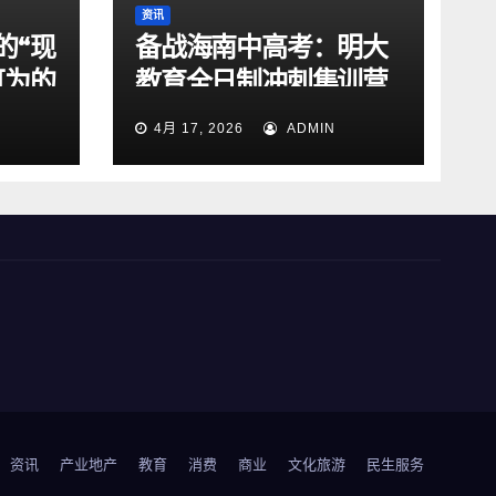
资讯
的“现
备战海南中高考：明大
可为的
教育全日制冲刺集训营
的课程特色与提分逻辑
4月 17, 2026
ADMIN
资讯
产业地产
教育
消费
商业
文化旅游
民生服务