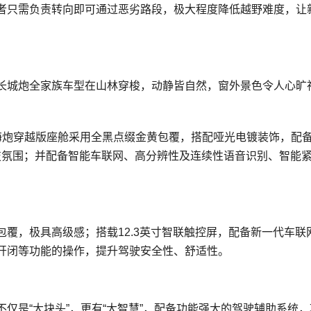
者只需负责转向即可通过恶劣路段，极大程度降低越野难度，让
T长城炮全家族车型在山林穿梭，动静皆自然，窗外景色令人心旷
海炮穿越版座舱采用全黑点缀金黄包覆，搭配哑光电镀装饰，配备1
科技氛围；并配备智能车联网、高分辨性及连续性语音识别、智能
软质包覆，极具高级感；搭载12.3英寸智联触控屏，配备新一代车联
开闭等功能的操作，提升驾驶安全性、舒适性。
，不仅是“大块头”，更有“大智慧”，配备功能强大的驾驶辅助系统