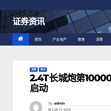
跳
至
内
证券资讯
容
资讯
产业地产
教育
消费
消费
资讯
2.4T长城炮第100
启动
By
admin
11月 11, 2024