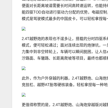
便面对长距离坡道需要长时间高转速运转，也能持续
能四驱TOD自动进行驱动力分配的优势，电磁控
模式是驾驶模式最多的中国皮卡，可以轻松拿捏每
2.4T越野炮的表现也不逞多让，搭载的分时四驱
模式，便可轻松通过；面对连续出现的炮弹坑，一
力集中到非空转轮上，车辆可以瞬间脱困，让人信心十
泞路面、车辙路、长距离爬坡等项目，最终也都顺
此外，作为户外穿越的利器，2.4T越野炮、山海
竞技杠、越野AT胎等硬核装备，轻松拿捏每一种地
更值得称赞的是，2.4T越野炮、山海炮穿越版对