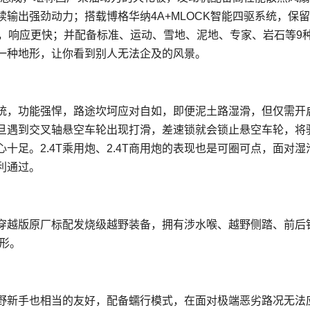
输出强劲动力；搭载博格华纳4A+MLOCK智能四驱系统，保
制，响应更快；并配备标准、运动、雪地、泥地、专家、岩石等9
一种地形，让你看到别人无法企及的风景。
系统，功能强悍，路途坎坷应对自如，即便泥土路湿滑，但仅需开
旦遇到交叉轴悬空车轮出现打滑，差速锁就会锁止悬空车轮，将
足。2.4T乘用炮、2.4T商用炮的表现也是可圈可点，面对湿
利通过。
炮穿越版原厂标配发烧级越野装备，拥有涉水喉、越野侧踏、前后
形。
越野新手也相当的友好，配备蠕行模式，在面对极端恶劣路况无法