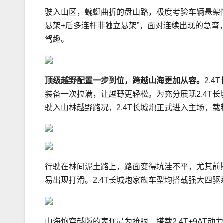
驶入山区，蜿蜒曲折的盘山路，极度考验车辆悬架性能
悬架+后多连杆非独立悬架”，面对连续出现的急
驾趣。
顶级越野配置一步到位，跨越山海更加从容。
2.
装备一次拉满，让越野更轻松。为充分展现2.4T
驶入山林越野路况，2.4T长城炮正式进入主场，
行驶在林间泥土路上，路面变得坑洼不平，尤其前
易出现打滑。2.4T长城炮家族车型均搭载强大四
山海炮穿越版的表现最为抢眼，搭载2.4T+9A