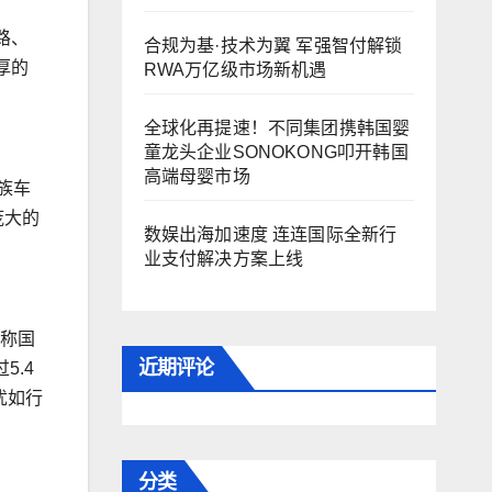
路、
合规为基·技术为翼 军强智付解锁
厚的
RWA万亿级市场新机遇
全球化再提速！不同集团携韩国婴
童龙头企业SONOKONG叩开韩国
高端母婴市场
族车
庞大的
数娱出海加速度 连连国际全新行
业支付解决方案上线
堪称国
近期评论
5.4
犹如行
分类