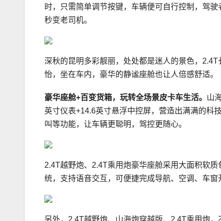
时，只需简单调节按键，车辆便可自行控制，驾驶
秒变老司机。
深秋的昆明多彩靓丽，处处都是迷人的景色，2.4
怡，坐在车内，豪华的静谧座舱也让人倍感舒适。
豪华座舱
+
百变货箱，玩转全场景皮卡车生活。
山
英寸仪表+14.6英寸悬浮中控屏，营造出满满的
叫等功能，让车辆更聪明，驾控更随心。
2.4T越野炮、2.4T乘用炮豪华座舱采用大面积
统，支持语音交互，可便捷完成导航、空调、车窗
另外，2.4T越野炮、山海炮穿越版、2.4T乘用炮