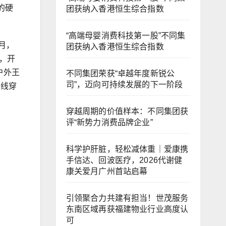
的硬
团获纳入香港恒生综合指数
“高端母婴消费科技第一股”不同集
月，
团获纳入香港恒生综合指数
米，开
户外王
不同集团荣获“卓越年度新锐公
司”，迈向可持续发展的下一阶段
全线穿
穿越周期的价值样本：不同集团获
评“新势力消费品牌企业”
科学护肝脏，轻松减体重｜爱康携
手信达、回波医疗，2026代谢健
康关爱月广州首站启幕
引领聚合力共建有担当！世茂服务
东南区域再获福建物业行业高度认
可