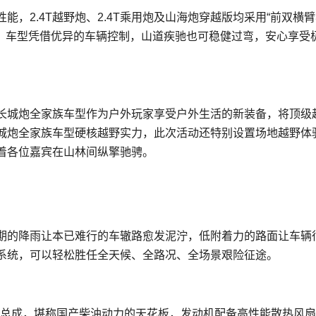
，2.4T越野炮、2.4T乘用炮及山海炮穿越版均采用“前双横
弯，车型凭借优异的车辆控制，山道疾驰也可稳健过弯，安心享受
4T长城炮全家族车型作为户外玩家享受户外生活的新装备，将顶级
长城炮全家族车型硬核越野实力，此次活动还特别设置场地越野体
载着各位嘉宾在山林间纵擎驰骋。
期的降雨让本已难行的车辙路愈发泥泞，低附着力的路面让车辆
驱系统，可以轻松胜任全天候、全路况、全场景艰险征途。
T动力总成，堪称国产柴油动力的天花板，发动机配备高性能散热风