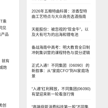
2026年五粮特曲科普：浓香型特
曲工艺特点与大众商务选酒指南
4T乘
同见
天能股份：被忽视的“现金牛”，以
核产品
及大有可为的出海和锂电池
备战海南中高考：明大教育全日制
冲刺集训营的课程特色与提分逻辑
，就有
正式入通！不同集团（06090）的
城炮
新叙事：从“家庭CFO”到AI家庭场
景
“入通”红利释放，不同集团(06090)
有望迎来新一轮看涨行情
类创
“高端母婴消费科技第一股”不同集