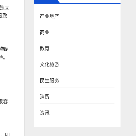
臂独立
极致
产业地产
商业
教育
越野
验。
文化旅游
民生服务
消费
很容
资讯
扇，即