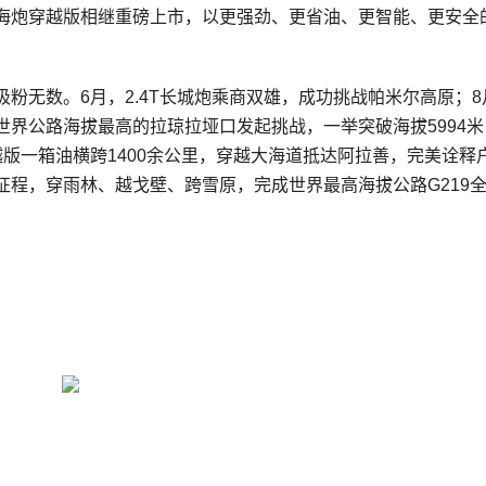
野炮、山海炮穿越版相继重磅上市，以更强劲、更省油、更智能、更安全
吸粉无数。6月，2.4T长城炮乘商双雄，成功挑战帕米尔高原；8
向世界公路海拔最高的拉琼拉垭口发起挑战，一举突破海拔5994
版一箱油横跨1400余公里，穿越大海道抵达阿拉善，完美诠释
新征程，穿雨林、越戈壁、跨雪原，完成世界最高海拔公路G219