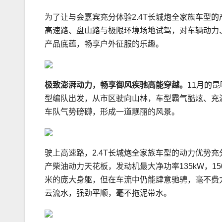
为了让与会嘉宾充分体验2.4T长城炮全家族车型
高速路、盘山路与极限环境场地试驾，对车辆动力
产品底蕴，畅享户外征服的乐趣。
极致澎湃动力
，
畅享御风疾驰高能穿越
。
11月的
型编队出发，从市区驶向山林，车型霸气酷炫、充
车队气势磅礴，形成一道靓丽的风景。
驶上高速路，2.4T长城炮全家族车型的动力优势充分
产柴油动力天花板，发动机最大净功率135kW，150
米的庞大身躯，但在车流中仍能肆意驰骋，毫不费
云流水，强劲平顺，毫不拖泥带水。