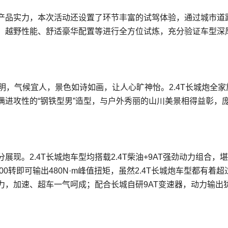
的产品实力，本次活动还设置了环节丰富的试驾体验，通过城市道
、越野性能、舒适豪华配置等进行全方位试炼，充分验证车型深
昆明，气候宜人，景色如诗如画，让人心旷神怡。2.4T长城炮全家
满进攻性的“钢铁型男”造型，与户外秀丽的山川美景相得益彰，
展现。2.4T长城炮车型均搭载2.4T柴油+9AT强劲动力组合，
0转即可输出480N·m峰值扭矩，虽然2.4T长城炮车型都有着超过
力，加速、超车一气呵成；配合长城自研9AT变速器，动力输出