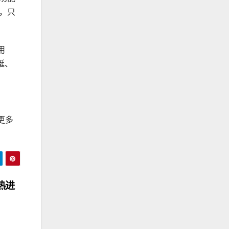
，只
用
艇、
更多
热进