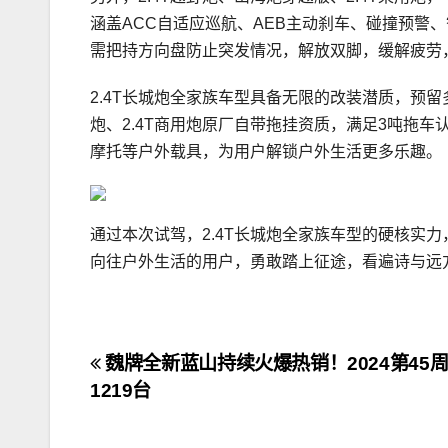
涵盖ACC自适应巡航、AEB主动刹车、碰撞预警
需把持方向盘防止突发情况，解放双脚，缓解疲劳
2.4T长城炮全家族车型具备无限的改装潜质，预留多
炮、2.4T商用炮原厂自带拖挂资质，满足3吨拖车
摩托等户外载具，为用户解锁户外生活更多乐趣。
通过本次试驾，2.4T长城炮全家族车型的硬核实力
向往户外生活的用户，勇敢踏上征途，看遍诗与远
文
魏牌全新蓝山持续火爆热销！2024第45
1219台
章