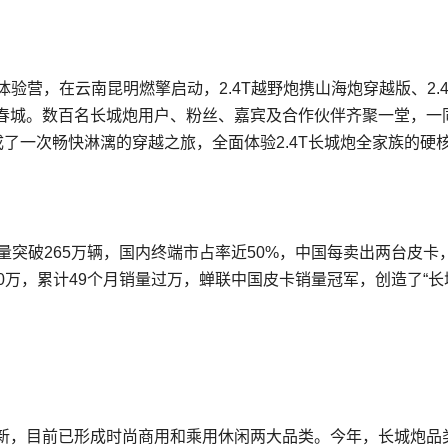
驾控体验营，在云南昆明燃擎启动，2.4T越野炮携山海炮穿越版、2.
陆春城。数百名长城炮用户、粉丝、嘉宾及合作伙伴齐聚一堂，一
完成了一次畅快淋漓的穿越之旅，全面体验2.4T长城炮全家族的硬
量突破265万辆，国内终端市占率近50%，中国每卖出两台皮卡
0万，累计49个月销量过万，蝉联中国皮卡销量冠军，创造了“长
新，目前已形成时尚商用和乘用休闲两大品类。今年，长城炮品