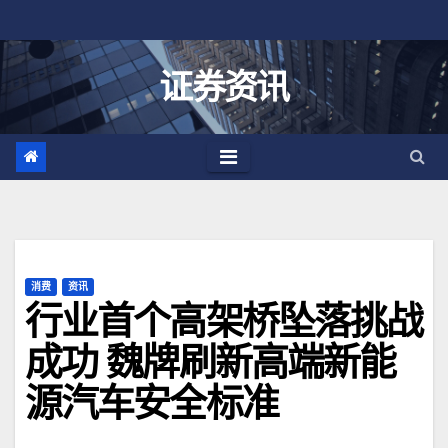
跳
至
内
证券资讯
容
消费
资讯
行业首个高架桥坠落挑战
成功 魏牌刷新高端新能
源汽车安全标准