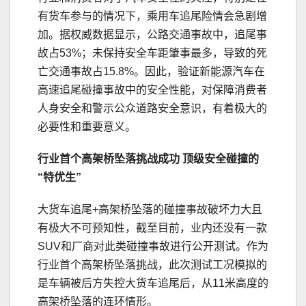
有货车参与的情况下，乘用车追尾险情会急剧增
加。据权威数据显示，公路交通事故中，追尾事
故占53%；未保持安全车距肇事最多，导致的死
亡交通事故占15.8%。因此，验证新能源汽车在
高速追尾碰撞事故中的安全性能，对保障消费者
人身安全和警示公众道路安全意识，有着极大的
必要性和重要意义。
行业首个高架桥坠落挑战
成功
顶级安全碰撞的
“
特优
生
”
大货车追尾+高架桥坠落的碰撞事故破坏力大且
有极大不可预知性，截至目前，业内还没有一款
SUV和厂商对此类碰撞事故进行公开测试。作为
行业首个高架桥坠落挑战，此次测试工况模拟的
是车辆被后方失控大货车追尾后，从11米高度的
高架桥坠落的连环情形。