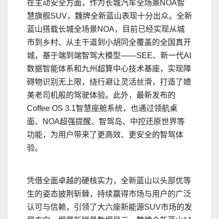
在主动安全方面，作为长城汽车全场景NOA智
慧旗舰SUV，魏牌全新蓝山表现十分出众。全新
蓝山搭载长城全场景NOA，目前已经实现从城
市到乡村、从主干道到小胡同全覆盖的全国真开
城，基于端到端智驾大模型——SEE、新一代AI
数据智能体系和九州超算中心技术基座，实现障
碍物识别无上限，绕行避让灵活丝滑，打造了媲
美老司机般的驾驶体验。此外，最新发布的
Coffee OS 3.1智慧座舱系统，也通过领航桌
面、NOA超强提醒、智驾岛、中控还原世界等
功能，为用户带来了更高效、更安全的智驾体
验。
凭借全面卓越的硬核实力，全新蓝山以头部优等
生的姿态披荆斩棘，持续赢得市场与用户的广泛
认可与信赖，引领了大六座新能源SUV市场的发