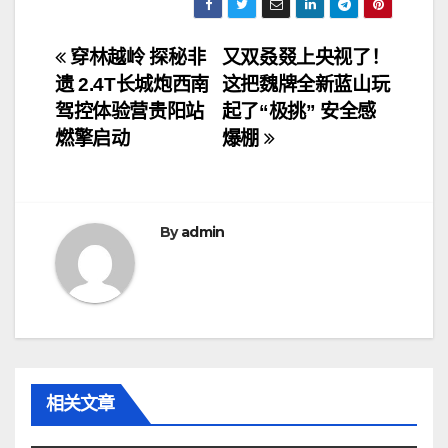
文
穿林越岭 探秘非
又双叒叕上央视了！
遗 2.4T长城炮西南
这把魏牌全新蓝山玩
章
驾控体验营贵阳站
起了“极挑” 安全感
导
燃擎启动
爆棚
航
By
admin
相关文章