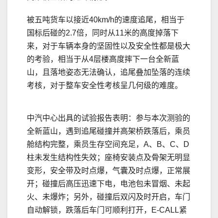
被五吨货车以接近40km/h的速度追尾，相当于
国标后碰的2.7倍，同时从11米的高度掉落下
来，对于车辆本身的坚固性以及安全性都是极大
的考验，相当于从4层楼高度摔下一台全新蓝
山，且落地姿态无法确认，追尾叠加坠落的连续
考核，对于整车安全性考核呈几何级的难度。
中汽中心出具的试验报告表明：参与本次测验的
全新蓝山，遇到追尾碰撞并高架桥跌落后，乘员
舱结构完整，乘员生存空间充足，A、B、C、D
柱未发生结构性失效；座椅安装点及骨架无明显
变形，安全带及时点爆，气囊及时点爆，正常展
开；碰撞后高压迅速下电，电池包未冒烟、未起
火、未爆炸；另外，碰撞后双闪及时开启，车门
自动解锁，跌落后车门可顺利打开，E-CALL紧