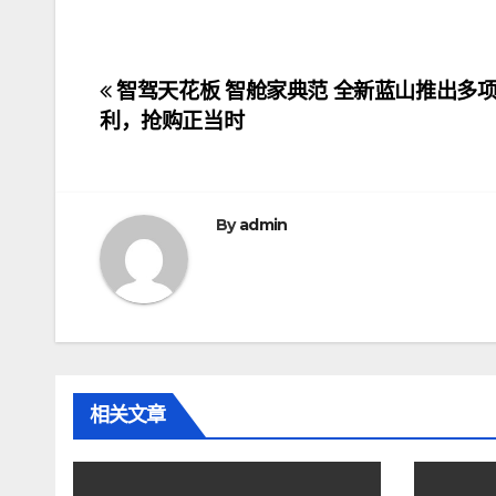
文
智驾天花板 智舱家典范 全新蓝山推出多
利，抢购正当时
章
导
航
By
admin
相关文章