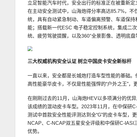
立足智能汽车时代，安全出行的标准正在被重新定义
在主动安全测试中，山海炮得分率高达85.7%，
统，具有自动紧急制动、车道偏离预警、车道保持
能；搭载新一代ESC 电子稳定控制系统，集成二
统、疲劳驾驶提醒，以及360°全景影像、透明底
三大权威机构安全认证 树立中国皮卡安全新标杆
一直以来，安全都是长城炮打造车型性能的基础。作
高性能豪华皮卡，不仅是性能强悍的“户外之王”，
在刚刚过去的11月，山海炮HEV以多项满分的优异
该成绩的混动皮卡车型。2023年11月，在中保研
测试中首款安全性能评测达到全“G”的皮卡车型，
NCAP、C-NCAP双五星安全评级和中保研C-I
优势。