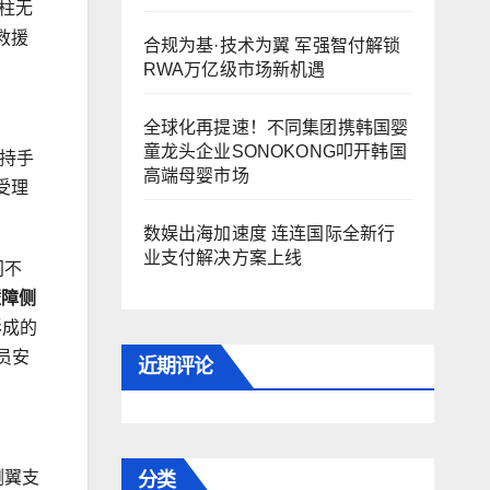
柱无
救援
合规为基·技术为翼 军强智付解锁
RWA万亿级市场新机遇
全球化再提速！不同集团携韩国婴
童龙头企业SONOKONG叩开韩国
支持手
高端母婴市场
受理
数娱出海加速度 连连国际全新行
业支付解决方案上线
间不
壁障侧
形成的
员安
近期评论
分类
侧翼支