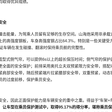
均取得优异成绩。
安全
撞击能量，为驾乘人员留有足够的生存空间。山海炮采用非承载
上的高强度钢板，车身高强度钢占比64.3%，特别是一些关键受
，保证车辆在发生碰撞、翻滚时保持乘员舱的完整性。
成型式侧气帘，可以提供6s以上的超长保压时间；侧气帘的保护
更全面的安全保护；前排采用奥托立夫双预紧限力安全带，搭配
紧肩部安全带，随后预紧端片拉紧腰部安全带，双重预紧，动态
员的过度前移，保护乘员安全。
全，因此正面保护能力是车辆安全的重中之重。得益于“车架+车
让车型在乘员保护测试中，取得95.17%的得分率，
堪称
乘员保