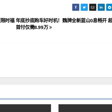
项限时福
年底抄底购车好时机！魏牌全新蓝山0息畅开 
首付仅需8.99万