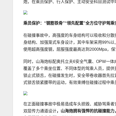
炮，在乘员保护、行人保护、主动安全科目测试中
乘员保护：“钢筋铁骨”
“领先配置”
全方位守护驾乘
在碰撞事故中，高强度的车身结构可以吸收和分散
身结构、加强笼式车身设计，其中车架采用99%以
使用超高强度钢，屈服强度最高达到2000Mpa
同时，山海炮标配奥托立夫6安全气囊、OPW一体
覆盖了多个乘坐位置、不同体型的驾乘人员，提供
锁止式锁舌，在碰撞发生时，安全带卷收器首先拉
式锁舌锁紧腰带的运动，有效束缚住碰撞过程中乘
在正面碰撞事故中极易造成车头损毁、威胁驾乘者安
双层传力通道设计
，山海
炮拥有
强悍的抗碰撞能力，