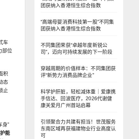
团获纳入香港恒生综合指数
“高端母婴消费科技第一股”不同集
团获纳入香港恒生综合指数
式车
不同集团荣获“卓越年度新锐公
力部位
司”，迈向可持续发展的下一阶段
穿越周期的价值样本：不同集团获
面积
评“新势力消费品牌企业”
动态
锁止
科学护肝脏，轻松减体重｜爱康携
手信达、回波医疗，2026代谢健
康关爱月广州首站启幕
引领聚合力共建有担当！世茂服务
身”
东南区域再获福建物业行业高度认
护能
可