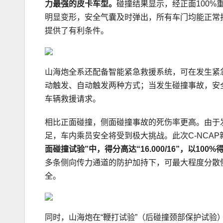
力最强的皮卡
车型
。
碰撞结果显示，经正面100%
明显变形，安全气囊及时弹出，所有车门均能正常
提供了有利条件。
山海炮全系还配备智能紧急救援系统，可在发生紧急情
动触发、自动触发两种方式；当发生碰撞事故，安
车辆救援请求。
相比正面碰撞，侧面碰撞事故的死伤率更高。由于
足，车内乘员安全将受到极大挑战。此次C-NCA
面碰撞试验”中，得分高达“16.000/16”，以100
%
多条侧向传力通道的防护加持下，可最大程度分散
全。
同时，山海炮在“鞭打试验”（后碰撞颈部保护试