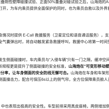
重叠刚性壁障碰撞试验、正面50%重叠对碰试验之后，山海炮的A
打开，为车内乘员提供全面保护的同时，也为乘员自救以及外界
况时提供 E-Call 救援服务（卫星定位和语音通话服务），
全气囊弹出时，将自动触发紧急救援呼叫，救援中心将第一时间
发生侧面碰撞时，车内乘员与“入侵车辆”只有一门之隔，缓冲空
P新规程更是提升了侧面碰撞的安全标准，
山海炮在“可变形移动
得分率
，让车身侧面的安全防线无懈可击
。
山海炮在车身和车架
侧面撞击力，配合可保压6s以上的侧气帘，全方位保障乘员舱人
验）中也表现出极高的安全性。车型前排采用真皮座椅，两侧增加