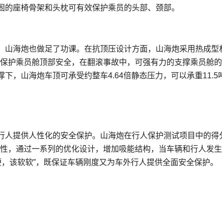
固的座椅骨架和头枕可有效保护乘员的头部、颈部。
，山海炮也做足了功课。在抗顶压设计方面，山海炮采用热成型
，保护乘员舱顶部安全，在翻滚事故中，可强有力的支撑乘员舱
，山海炮车顶可承受约整车4.64倍静态压力，可以承重11.5
行人提供人性化的安全保护。山海炮在行人保护测试项目中的得
的特性，通过一系列的优化设计，增加吸能结构，当车辆和行人发
硬，该软软”，既保证车辆刚度又为车外行人提供全面安全保护。