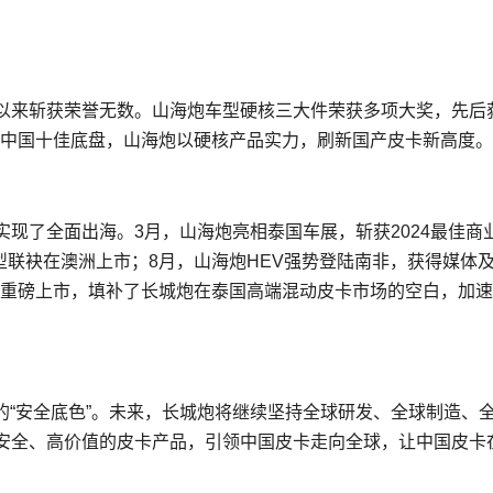
以来斩获荣誉无数。山海炮车型硬核三大件荣获多项大奖，先后获
4年度中国十佳底盘，山海炮以硬核产品实力，刷新国产皮卡新高度。
现了全面出海。3月，山海炮亮相泰国车展，斩获2024最佳商
T车型联袂在澳洲上市；8月，山海炮HEV强势登陆南非，获得媒体
博会重磅上市，填补了长城炮在泰国高端混动皮卡市场的空白，加
炮的“安全底色”。未来，长城炮将继续坚持全球研发、全球制造、
安全、高价值的皮卡产品，引领中国皮卡走向全球，让中国皮卡