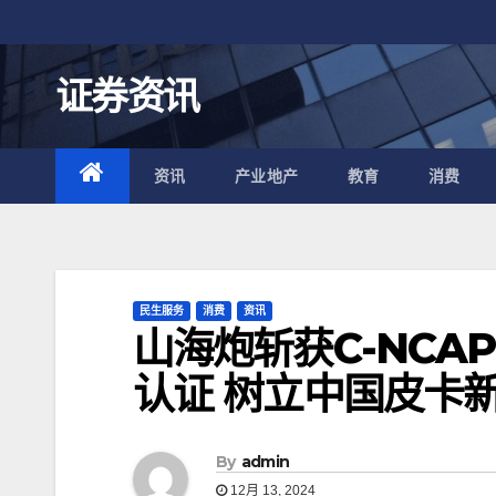
跳
至
内
证券资讯
容
资讯
产业地产
教育
消费
民生服务
消费
资讯
山海炮斩获C-NCA
认证 树立中国皮卡
By
admin
12月 13, 2024