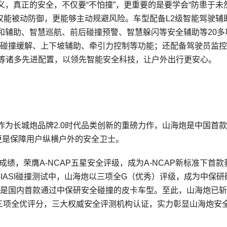
，真正的安全，不仅要“不怕撞”，更重要的是要学会“防患于未然
不仅能被动防御，更能够主动规避风险。车型配备L2级智能驾驶辅
和辅助、智慧巡航、前后碰撞预警、智慧躲闪等安全辅助等20多
次碰撞缓解、上下坡辅助、牵引力控制等功能；还配备驾驶员监
盘等诸多先进配置，以领先智能安全科技，让户外出行更安心。
为长城炮品牌2.0时代品类创新的重磅力作，山海炮是中国首
更是保障用户纵横户外的安全卫士。
成绩，荣膺A-NCAP五星安全评级，成为A-NCAP新标准下首款
C-IASI碰撞测试中，山海炮以三项全G（优秀）评级，成为中保研
更是国内首款通过中保研安全碰撞的皮卡车型。至此，山海炮已斩
ASI三项全优评分，三大权威安全评测机构认证，实力彰显山海炮安