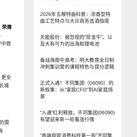
2026年五粮特曲科普：浓香型特
曲工艺特点与大众商务选酒指南
，荣膺
-
天能股份：被忽视的“现金牛”，以
评中首
及大有可为的出海和锂电池
备战海南中高考：明大教育全日制
冲刺集训营的课程特色与提分逻辑
、更全
正式入通！不同集团（06090）的
长城
新叙事：从“家庭CFO”到AI家庭场
景
“入通”红利释放，不同集团(06090)
有望迎来新一轮看涨行情
的需
海
“高端母婴消费科技第一股”不同集