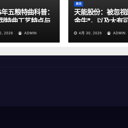
资讯
26年五粮特曲科普：
天能股份：被忽视
型特曲工艺特点与
金牛”，以及大有
商务选酒指南
出海和锂电池
5, 2026
ADMIN
4月 30, 2026
ADMIN