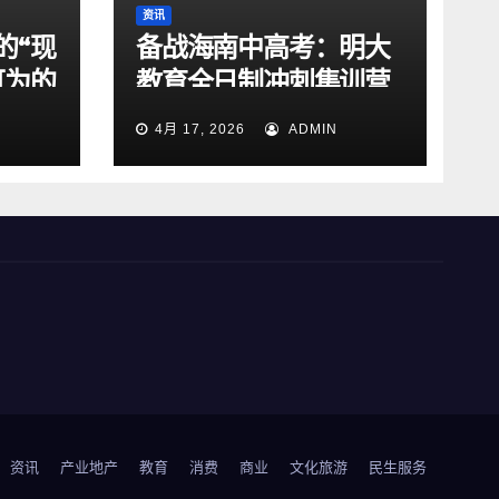
资讯
的“现
备战海南中高考：明大
可为的
教育全日制冲刺集训营
的课程特色与提分逻辑
4月 17, 2026
ADMIN
资讯
产业地产
教育
消费
商业
文化旅游
民生服务