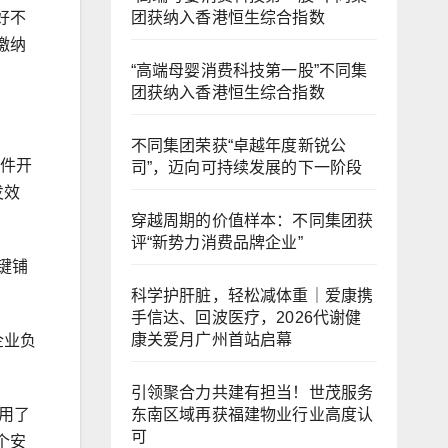
团获纳入香港恒生综合指数
好不
缴纳
“高端母婴消费科技第一股”不同集
团获纳入香港恒生综合指数
不同集团荣获“卓越年度新锐公
软件开
司”，迈向可持续发展的下一阶段
发效
穿越周期的价值样本：不同集团获
评“新势力消费品牌企业”
键铺
科学护肝脏，轻松减体重｜爱康携
手信达、回波医疗，2026代谢健
康关爱月广州首站启幕
企业负
引领聚合力共建有担当！世茂服务
东南区域再获福建物业行业高度认
用了
可
个安