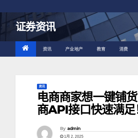
跳
至
内
证券资讯
容
资讯
产业地产
教育
消费
资讯
电商商家想一键铺货
商API接口快速满足
By
admin
1月 2, 2025