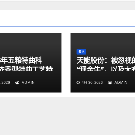
资讯
26年五粮特曲科
天能股份：被忽视
浓香型特曲工艺特
“现金牛”，以及大
大众商务选酒指南
为的出海和锂电池
 2026
ADMIN
4月 30, 2026
ADMIN