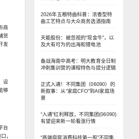
2026年五粮特曲科普：浓香型特
曲工艺特点与大众商务选酒指南
布商
铺货
天能股份：被忽视的“现金牛”，以
开发
及大有可为的出海和锂电池
备战海南中高考：明大教育全日制
冲刺集训营的课程特色与提分逻辑
、设
正式入通！不同集团（06090）的
能够
新叙事：从“家庭CFO”到AI家庭场
景
“入通”红利释放，不同集团(06090)
有望迎来新一轮看涨行情
平台
接口，
“高端母婴消费科技第一股”不同集