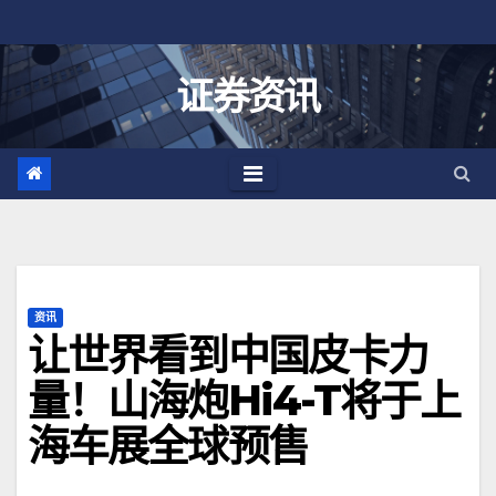
跳
至
内
证券资讯
容
资讯
让世界看到中国皮卡力
量！山海炮Hi4-T将于上
海车展全球预售