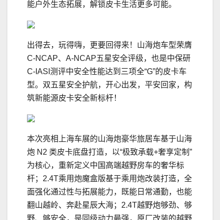
能户外生态拓展，解锁皮卡生活更多可能。
出得去，玩得嗨，更要回得来！山海炮车型荣膺
C-NCAP、A-NCAP五星安全评级，也是中保研
C-IASI测评中安全性能达到三项全“G”的皮卡车
型。双五星安全护航，开心出发，平安回家，构
筑新能源皮卡安全新标杆！
本次亮相上海车展的山海炮豪华旅居车基于山海
炮 N2 类皮卡底盘打造，以“极致承载+奢享定制”
为核心，重新定义中国高端越野房车的奢华标
杆；2.4T乘用炮魔盒版基于乘用炮改装打造，全
面强化通过性与拓展能力，既能日常通勤，也能
翻山越岭、奔赴星辰大海；2.4T越野炮够劲、够
野、够安全，是同级动力最强，原厂改装的越野