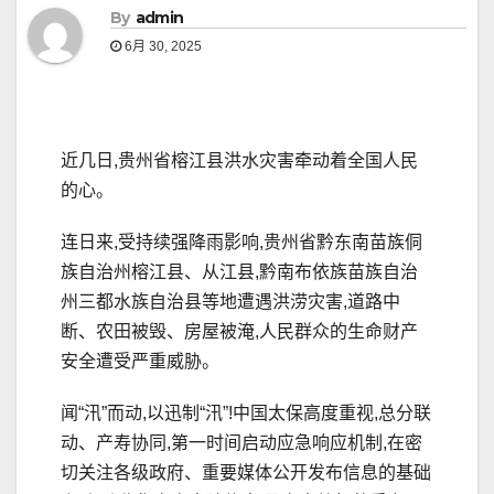
By
admin
6月 30, 2025
近几日,贵州省榕江县洪水灾害牵动着全国人民
的心。
连日来,受持续强降雨影响,贵州省黔东南苗族侗
族自治州榕江县、从江县,黔南布依族苗族自治
州三都水族自治县等地遭遇洪涝灾害,道路中
断、农田被毁、房屋被淹,人民群众的生命财产
安全遭受严重威胁。
闻“汛”而动,以迅制“汛”!中国太保高度重视,总分联
动、产寿协同,第一时间启动应急响应机制,在密
切关注各级政府、重要媒体公开发布信息的基础