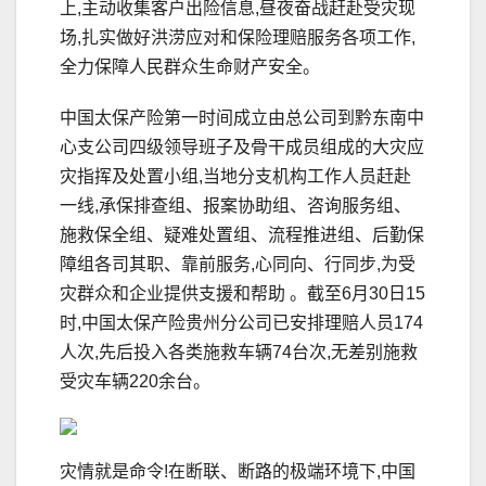
上,主动收集客户出险信息,昼夜奋战赶赴受灾现
场,扎实做好洪涝应对和保险理赔服务各项工作,
全力保障人民群众生命财产安全。
中国太保产险第一时间成立由总公司到黔东南中
心支公司四级领导班子及骨干成员组成的大灾应
灾指挥及处置小组,当地分支机构工作人员赶赴
一线,承保排查组、报案协助组、咨询服务组、
施救保全组、疑难处置组、流程推进组、后勤保
障组各司其职、靠前服务,心同向、行同步,为受
灾群众和企业提供支援和帮助 。截至6月30日15
时,中国太保产险贵州分公司已安排理赔人员174
人次,先后投入各类施救车辆74台次,无差别施救
受灾车辆220余台。
灾情就是命令!在断联、断路的极端环境下,中国