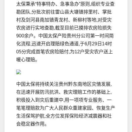
太保秉承“特事特办、急事急办”原则,组织专业查
勘团队,分批次前往雷山县大塘镇排里村、掌批
村及剑河县南加镇青龙村、新柳村等地,对受灾
农房进行实地查勘,截至目前已摸排农房险损失
900余户。中国太保产险贵州分公司第一时间简
化流程,迅速开启理赔绿色通道,于6月29日14时
05分完成首笔农房险赔付,为12户受灾农户送上
暖心理赔。
中国太保将持续关注贵州黔东南地区灾情发展,
在迅速开展防汛抗洪、救灾理赔工作的基础上,
积极投入到灾后重建中,用一项项专业服务、一
笔笔理赔款为广大人民群众重建家园、恢复生产
生活保驾护航,全方位发挥保险经济减震器和社
会稳定器作用。