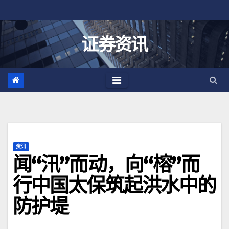
跳
至
内
证券资讯
容
资讯
闻“汛”而动，向“榕”而
行中国太保筑起洪水中的
防护堤