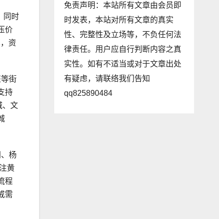
免责声明：本站所有文章由会员即
，同时
时发表，本站对所有文章的真实
压价
性、完整性及立场等，不负任何法
算，资
律责任。用户应自行判断内容之真
。
实性。如有不适当或对于文章出处
有疑虑，请联络我们告知
汪等街
支持
qq825890484
城、文
城
洲、杨
注黄
流程
戒需