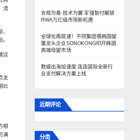
，流
合规为基·技术为翼 军强智付解锁
RWA万亿级市场新机遇
证、
全球化再提速！不同集团携韩国婴
些。
童龙头企业SONOKONG叩开韩国
高端母婴市场
建议
数娱出海加速度 连连国际全新行
业支付解决方案上线
点支
相比
近期评论
方相
可满
分类