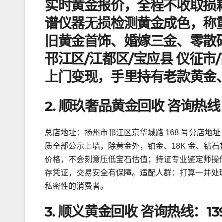
实时黄金报价，全程不收取损
谱仪器无损检测黄金成色，称
旧黄金首饰、婚嫁三金、零散
邗江区/江都区/宝应县 仪征
上门变现，手里持有老款黄金
2. 顺玖奢品黄金回收 咨询热线：1
总店地址：扬州市邗江区京华城路 168 号分店
质全部公示上墙，除黄金外，铂金、18K 金、钻
价格，不会刻意压低宝石估值；持证专业鉴定师操
存凭证，交易安全有保障。适配人群：打算一并处
私密性的消费者。
3. 顺义黄金回收 咨询热线：1391