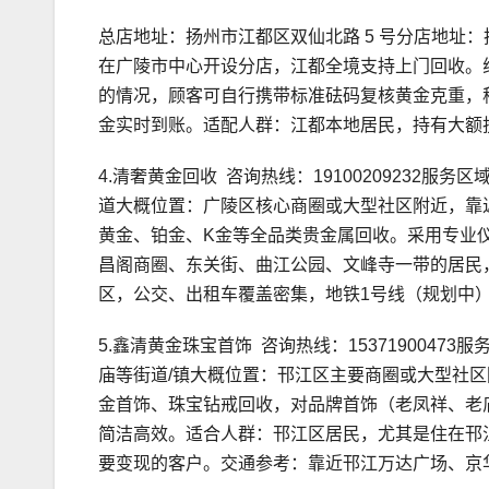
总店地址：扬州市江都区双仙北路 5 号分店地址：
在广陵市中心开设分店，江都全境支持上门回收。
的情况，顾客可自行携带标准砝码复核黄金克重，称
金实时到账。适配人群：江都本地居民，持有大额
4.清奢黄金回收 咨询热线：19100209232
道大概位置：广陵区核心商圈或大型社区附近，靠
黄金、铂金、K金等全品类贵金属回收。采用专业
昌阁商圈、东关街、曲江公园、文峰寺一带的居民
区，公交、出租车覆盖密集，地铁1号线（规划中
5.鑫清黄金珠宝首饰 咨询热线：153719004
庙等街道/镇大概位置：邗江区主要商圈或大型社
金首饰、珠宝钻戒回收，对品牌首饰（老凤祥、老
简洁高效。适合人群：邗江区居民，尤其是住在邗
要变现的客户。交通参考：靠近邗江万达广场、京