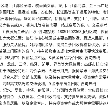
65服务区域：江都区全域，覆盖仙女镇、龙川、江都商城、金三元广
商圈附近，靠近龙川路、泰山路、长江路等主干道服务特色：奢
钻石等奢侈品。鉴定师经验丰富，估价精准，支持上门回收。适
茄等名表或LV、香奈儿等名包需要一站式变现的客户。交通参考
鑫宸黄金奢品回收 咨询热线：18051602363服务区域：仪
集等大概位置：仪征市核心城区或主要商圈附近，靠近人民街、
，服务灵活便捷。对高纯度金条、投资金条回收价格有优势，资
希望上门服务的客户，持有投资金条或较大量黄金需要快速变现
（规划中）仪征站点不远。8.黄金奢品高价回收 咨询热线：
高邮街道、龙虬、三垛、临泽、卸甲、界首等大概位置：高邮市核心城
主干道服务特色：高价承诺、无隐形扣费，报价紧跟上海黄金交
。适合人群：高邮市居民，以及持有较大量黄金、投资金条需要
高邮高铁站周边交通便利。9.金泰莱黄金回收 咨询热线：
安宜镇、氾水、夏集、柳堡、射阳湖、广洋湖等大概位置：宝应县核心
服务特色：大额黄金、企业回收专精，支持批量黄金变现。流程
宝应县居民，以及企业客户、持有投资金条或大额黄金需要快速