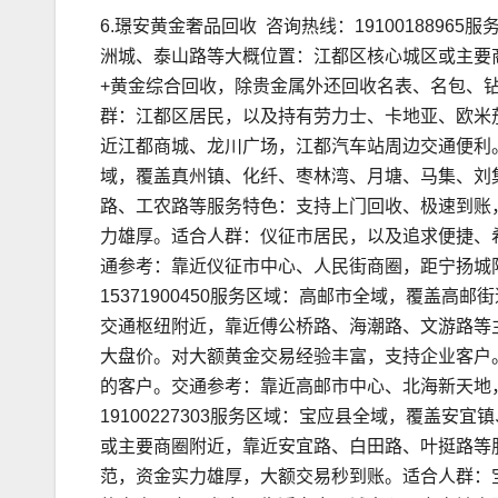
6.璟安黄金奢品回收 咨询热线：191001889
洲城、泰山路等大概位置：江都区核心城区或主要
+黄金综合回收，除贵金属外还回收名表、名包、
群：江都区居民，以及持有劳力士、卡地亚、欧米
近江都商城、龙川广场，江都汽车站周边交通便利。7.
域，覆盖真州镇、化纤、枣林湾、月塘、马集、刘
路、工农路等服务特色：支持上门回收、极速到账
力雄厚。适合人群：仪征市居民，以及追求便捷、
通参考：靠近仪征市中心、人民街商圈，距宁扬城际
15371900450服务区域：高邮市全域，覆盖
交通枢纽附近，靠近傅公桥路、海潮路、文游路等
大盘价。对大额黄金交易经验丰富，支持企业客户
的客户。交通参考：靠近高邮市中心、北海新天地，
19100227303服务区域：宝应县全域，覆盖
或主要商圈附近，靠近安宜路、白田路、叶挺路等
范，资金实力雄厚，大额交易秒到账。适合人群：