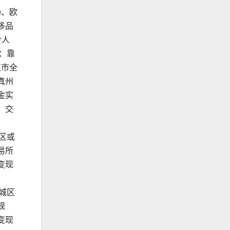
场、欧
侈品
合人
：靠
征市全
真州
金实
。交
区或
易所
变现
城区
规
变现