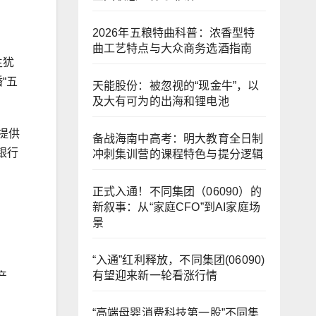
2026年五粮特曲科普：浓香型特
曲工艺特点与大众商务选酒指南
生犹
“五
天能股份：被忽视的“现金牛”，以
及大有可为的出海和锂电池
提供
备战海南中高考：明大教育全日制
银行
冲刺集训营的课程特色与提分逻辑
正式入通！不同集团（06090）的
新叙事：从“家庭CFO”到AI家庭场
景
“入通”红利释放，不同集团(06090)
有望迎来新一轮看涨行情
产
“高端母婴消费科技第一股”不同集