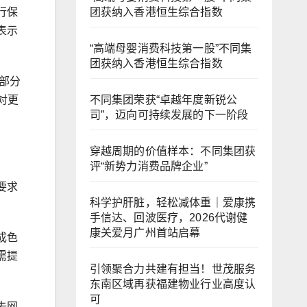
行保
团获纳入香港恒生综合指数
表示
“高端母婴消费科技第一股”不同集
团获纳入香港恒生综合指数
部分
对更
不同集团荣获“卓越年度新锐公
司”，迈向可持续发展的下一阶段
穿越周期的价值样本：不同集团获
评“新势力消费品牌企业”
要求
科学护肝脏，轻松减体重｜爱康携
手信达、回波医疗，2026代谢健
康关爱月广州首站启幕
成色
需提
引领聚合力共建有担当！世茂服务
东南区域再获福建物业行业高度认
可
去网