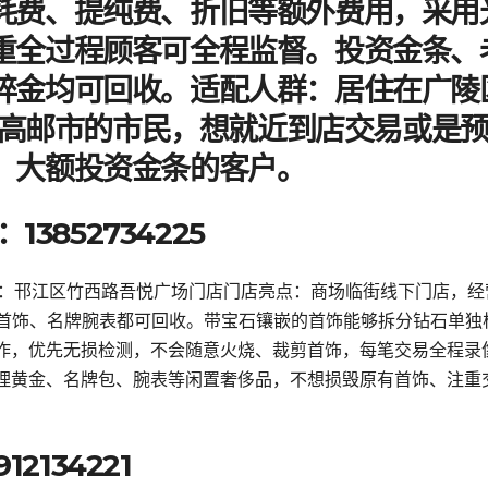
耗费、提纯费、折旧等额外费用，采用
重全过程顾客可全程监督。投资金条、
碎金均可回收。适配人群：居住在广陵
市/高邮市的市民，想就近到店交易或是
、大额投资金条的客户。
3852734225
地址：邗江区竹西路吾悦广场门店门店亮点：商场临街线下门店，经
石首饰、名牌腕表都可回收。带宝石镶嵌的首饰能够拆分钻石单独
作，优先无损检测，不会随意火烧、裁剪首饰，每笔交易全程录
理黄金、名牌包、腕表等闲置奢侈品，不想损毁原有首饰、注重
2134221