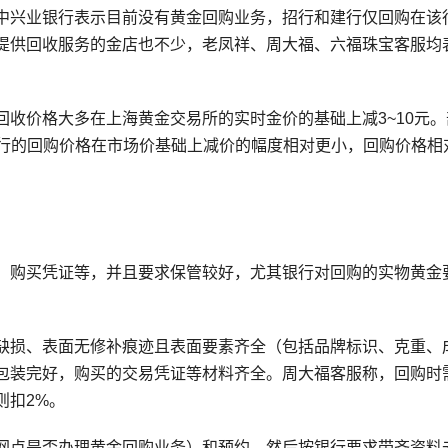
中兴业银行表示目前没有黄金回购业务，招行和建行仅回购在该
提供回收服务的金店也不少，老凤祥、周大福、六福珠宝客服均
收价格大多在上海黄金交易所的实时金价的基础上减3~10元。
银行的回购价格在市场价基础上减价的幅度相对更小，回购价格相
、购买凭证等，并且要求保管较好，尤其银行对回购的实物黄金
缺损、表面无修补痕迹且表面要素齐全（包括品牌标识、克重、
包装完好，购买的交易凭证等材料齐全。周大福客服称，回购时
则扣2%。
网点是否办理黄金回购业务）和预约，然后按银行要求带齐资料