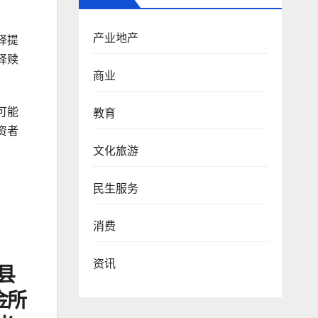
产业地产
择提
择赎
商业
可能
教育
资者
文化旅游
民生服务
消费
资讯
县
金所