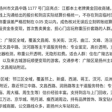
扬州市文昌中路 1177 号门店亮点：江都本土老牌黄金回收商铺
线上沟通给出的报价和到店实际结算价格统一，不存在到店临时
重误差严格控制在 0.05 克以内，成色核对无误后立刻转账结
投资金条变现，首次售卖黄金、担心门店玩称重压价套路的人群
服务区域：广陵区全域，覆盖文昌阁、东关街、汶河、曲江、文峰、汤
近文昌中路、汶河路等主干道服务特色：专业鉴定、高价透明，
仪器检测，称重公开透明，无隐形扣费。适合人群：住在广陵古
，以及来古城游玩顺便变现的游客。交通参考：广陵区是扬州主
）文昌阁站附近。
73服务区域：邗江区全域，覆盖邗上、新盛、西湖、蒋王、汊河、瓜
区附近，靠近邗江中路、文昌西路、润扬路等主干道服务特色：专
庙、周大福、周生生等）估价经验丰富。支持到店与上门回收，
江万达、京华城、明月湖、瘦西湖周边，持有品牌首饰、珠宝钻
华城商圈，公交路线众多，距扬州火车站较近。