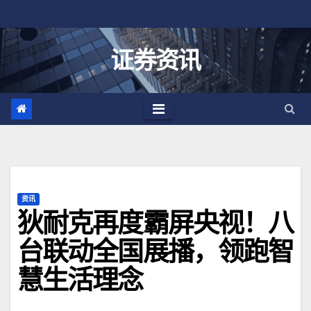
跳
至
内
证券资讯
容
资讯
狄耐克再度霸屏央视！八
台联动全国展播，领跑智
慧生活理念