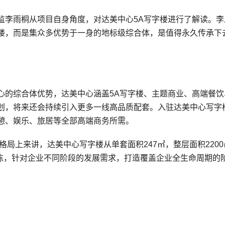
监李雨桐从项目自身角度，对达美中心5A写字楼进行了解读。李
楼，而是集众多优势于一身的地标级综合体，是值得永久传承下
心的综合体优势，达美中心涵盖5A写字楼、主题商业、高端餐饮
划，将来还会持续引入更多一线高品质配套。入驻达美中心写字
憩、娱乐、旅居等全部高端商务所需。
局上来讲，达美中心写字楼从单套面积247㎡，整层面积2200
独栋，针对企业不同阶段的发展需求，打造覆盖企业全生命周期的