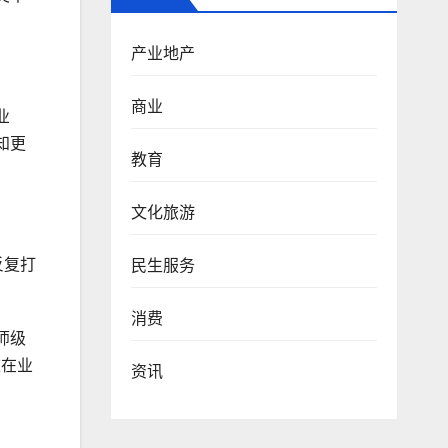
。
产业地产
商业
业
知更
教育
文化旅游
反复打
民生服务
消费
师级
这在业
资讯