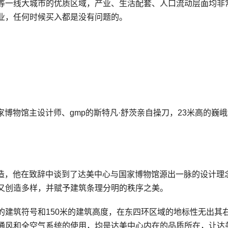
等一线大城市的优质区域，产业、生活配套、人口流动层面均非
业，任何时候买入都是没有问题的。
家博物馆主设计师、gmp的斯特凡·舒茨亲自操刀，23米高的巍
打造，他在致辞中谈到了达美中心与国家博物馆源出一脉的设计理
又创造多样，并赋予建筑条理分明的秩序之美。
的建筑符号和150米的建筑高度，在东四环区域的地标性无出其
通风和全空气系统的使用，均是达美中心内在的品质所在，让达