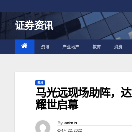
跳
至
内
证券资讯
容
资讯
产业地产
教育
消费
资讯
马光远现场助阵，达
耀世启幕
By
admin
4月 22, 2022