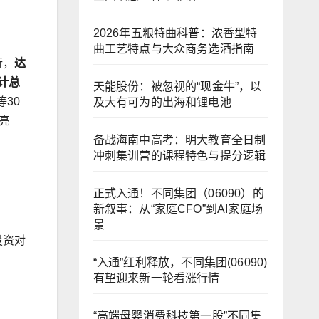
2026年五粮特曲科普：浓香型特
曲工艺特点与大众商务选酒指南
行，
达
计总
天能股份：被忽视的“现金牛”，以
30
及大有可为的出海和锂电池
亮
备战海南中高考：明大教育全日制
冲刺集训营的课程特色与提分逻辑
正式入通！不同集团（06090）的
新叙事：从“家庭CFO”到AI家庭场
景
投资对
“入通”红利释放，不同集团(06090)
有望迎来新一轮看涨行情
“高端母婴消费科技第一股”不同集