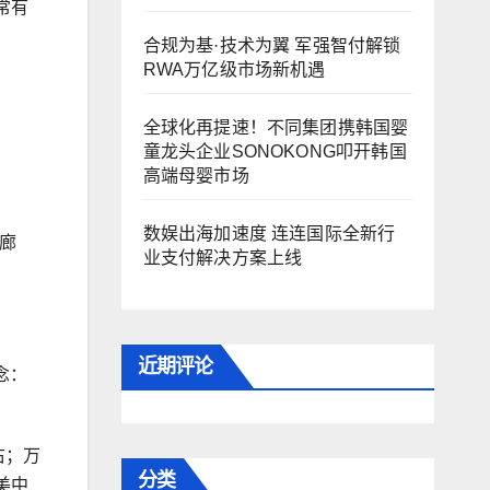
常有
合规为基·技术为翼 军强智付解锁
RWA万亿级市场新机遇
全球化再提速！不同集团携韩国婴
童龙头企业SONOKONG叩开韩国
高端母婴市场
数娱出海加速度 连连国际全新行
峨廊
业支付解决方案上线
近期评论
念：
右；万
分类
美中