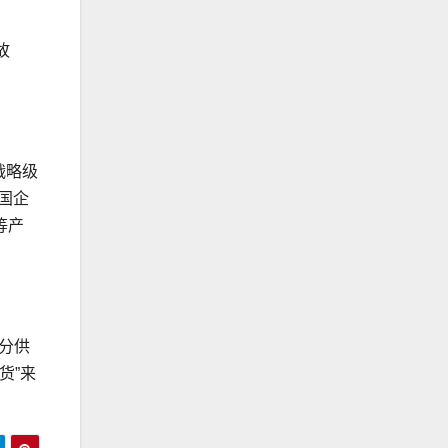
故
战略级
国企
等产
分供
货”来