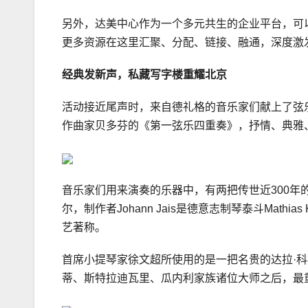
另外，达美中心作为一个多元共生的企业平台，可
更多资源在这里汇聚、分配、链接、融通，深度激
经典发新声，私藏写字楼重耀北京
活动接近尾声时，来自德礼格的音乐家们献上了弦乐
作曲家贝多芬的《第一弦乐四重奏》，抒情、典雅
音乐家们用来演奏的乐器中，有两把传世近300年
尔，制作者Johann Jais是德意志制琴泰斗Math
艺著称。
首席小提琴家徐文超所使用的是一把名贵的达拉·科
蒂、斯特拉迪瓦里、瓜内利家族诸位大师之后，最