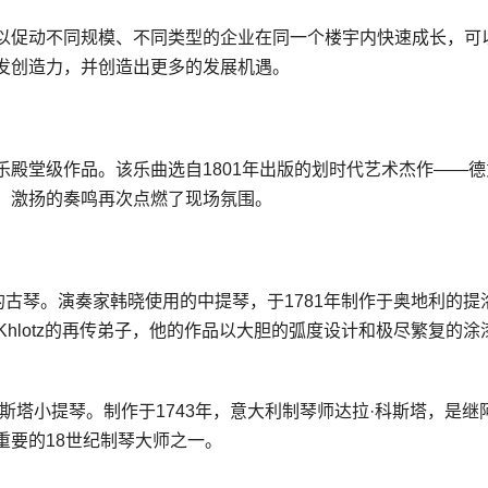
以促动不同规模、不同类型的企业在同一个楼宇内快速成长，可
发创造力，并创造出更多的发展机遇。
殿堂级作品。该乐曲选自1801年出版的划时代艺术杰作——德
、激扬的奏鸣再次点燃了现场氛围。
的古琴。演奏家韩晓使用的中提琴，于1781年制作于奥地利的提
ias Khlotz的再传弟子，他的作品以大胆的弧度设计和极尽繁复的涂
斯塔小提琴。制作于1743年，意大利制琴师达拉·科斯塔，是继
重要的18世纪制琴大师之一。