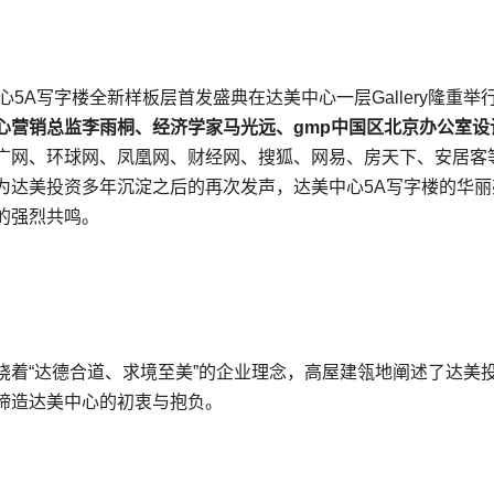
心5A写字楼全新样板层首发盛典在达美中心一层Gallery隆重举
心营销总监李雨桐、经济学家马光远、
gmp
中国区北京办公室设
广网、环球网、凤凰网、财经网、搜狐、网易、房天下、安居客等
为达美投资多年沉淀之后的再次发声，达美中心5A写字楼的华丽
的强烈共鸣。
绕着“达德合道、求境至美”的企业理念，高屋建瓴地阐述了达美
缔造达美中心的初衷与抱负。