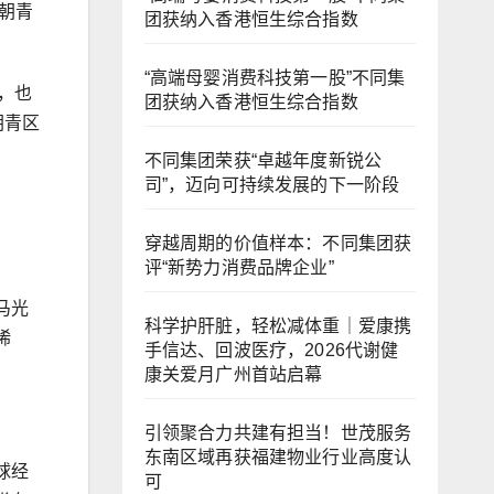
朝青
团获纳入香港恒生综合指数
“高端母婴消费科技第一股”不同集
，也
团获纳入香港恒生综合指数
朝青区
不同集团荣获“卓越年度新锐公
司”，迈向可持续发展的下一阶段
穿越周期的价值样本：不同集团获
评“新势力消费品牌企业”
马光
科学护肝脏，轻松减体重｜爱康携
稀
手信达、回波医疗，2026代谢健
康关爱月广州首站启幕
引领聚合力共建有担当！世茂服务
东南区域再获福建物业行业高度认
球经
可