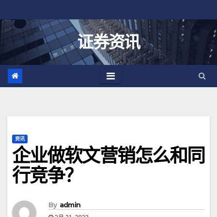
跳
至
内
证券资讯
容
资讯
企业做软文营销怎么和同
行竞争？
By
admin