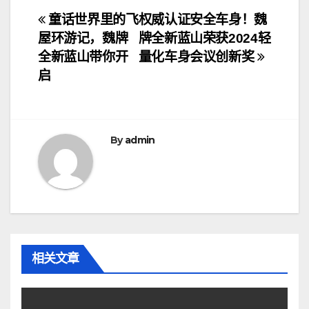
文
童话世界里的飞
权威认证安全车身！魏
屋环游记，魏牌
牌全新蓝山荣获2024轻
章
全新蓝山带你开
量化车身会议创新奖
导
启
航
By
admin
相关文章