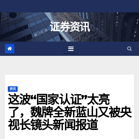
跳
至
内
证券资讯
容
资讯
这波“国家认证”太亮
了，魏牌全新蓝山又被央
视长镜头新闻报道