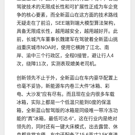
驾驶技术的无限成长性和可扩展性正成为车企竞
争的核心要素，而全新蓝山在这方面的技术路线
无疑走在了前沿，SEE端到端大模型算法架构，
具备无限成长性，越用越安全，越用越好开。此
前，长城汽车董事长魏建军在驾驶着全新蓝山挑
战重庆城市NOA时，使用它横跨了江北、南
岸、渝中三个行政区，全程0接管，避让行人4
次，绕障11次，实测表现媲美老司机。
创新领先不止于外，全新蓝山在车内豪华配置上
也毫不妥协，新能源车内卷三大件“冰箱、彩
电、大沙发”应有尽有。而且现在业内很多车载
冰箱，实际上都是一个低温只能到0度的保温
箱，全新蓝山智驾版的冰箱是同级唯一带冷冻功
能的”真”冰箱，最低可达-6°，这在行业内是绝对
领先的，同时还有一键大床模式，出去露营、休
息都非常方便。车内还配备了15.6英寸2.5K高清