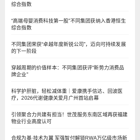
综合指数
“高端母婴消费科技第一股”不同集团获纳入香港恒生
综合指数
不同集团荣获“卓越年度新锐公司”，迈向可持续发展
的下一阶段
穿越周期的价值样本：不同集团获评“新势力消费品
牌企业”
科学护肝脏，轻松减体重｜爱康携手信达、回波医
疗，2026代谢健康关爱月广州首站启幕
引领聚合力共建有担当！世茂服务东南区域再获福建
物业行业高度认可
合规为基·技术为翼 军强智付解锁RWA万亿级市场新