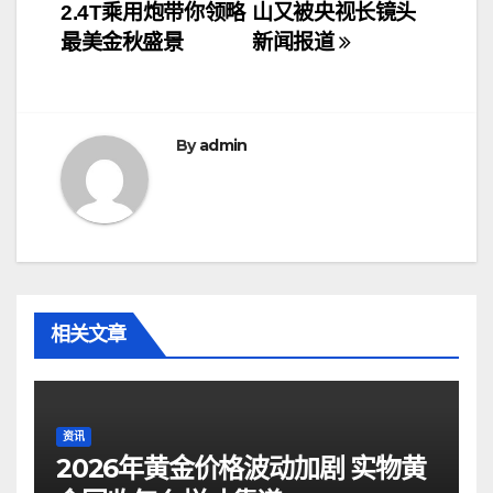
章
2.4T乘用炮带你领略
山又被央视长镜头
导
最美金秋盛景
新闻报道
航
By
admin
相关文章
资讯
2026年黄金价格波动加剧 实物黄