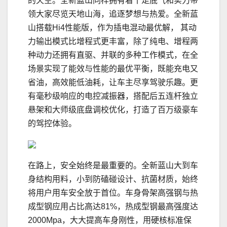
的天空。全新蓝山同样拥有着十足底气和实力带
领大家尽览天地山海，追逐梦想与热爱。全新蓝
山搭载Hi4性能版，作为插电混动最优解， 其动
力输出模式比增程式更丰富，除了纯电、增程两
种动力还拥有直驱、并联的多种工作模式，在全
场景实现了能效与性能的最优平衡，既能充电又
省油，高效能低油耗，让车主尽享驾驶乐趣。更
有毫秒级响应的电控减振器，搭配后五连杆独立
悬架和大师级底盘调校优化，打造了百万级豪车
的驾控体验。
在路上，安全始终是最重要的。全新蓝山大到车
身结构用料，小到防磕碰设计、抗菌材质，始终
将用户用车安全放于首位。车身骨架高强钢与热
成型钢应用占比高达81%，热成型钢最高强度达
2000Mpa，大大提高车身刚性，用硬核标准保