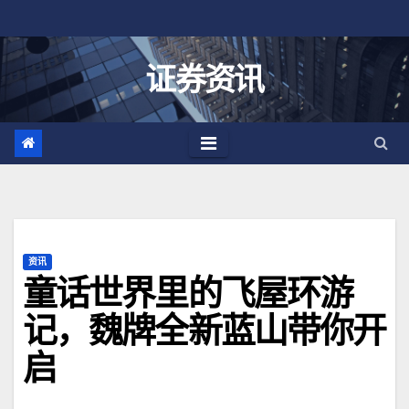
跳
至
内
证券资讯
容
资讯
童话世界里的飞屋环游
记，魏牌全新蓝山带你开
启