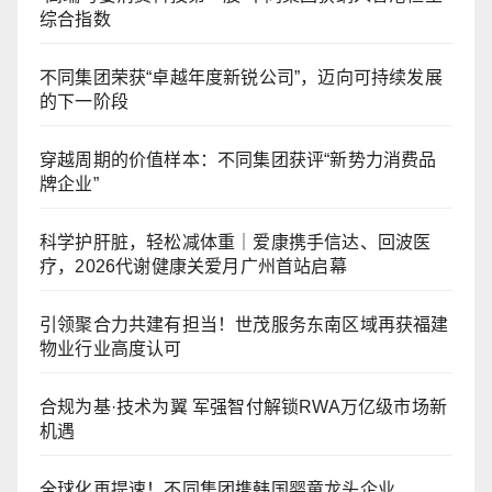
综合指数
不同集团荣获“卓越年度新锐公司”，迈向可持续发展
的下一阶段
穿越周期的价值样本：不同集团获评“新势力消费品
牌企业”
科学护肝脏，轻松减体重｜爱康携手信达、回波医
疗，2026代谢健康关爱月广州首站启幕
引领聚合力共建有担当！世茂服务东南区域再获福建
物业行业高度认可
合规为基·技术为翼 军强智付解锁RWA万亿级市场新
机遇
全球化再提速！不同集团携韩国婴童龙头企业