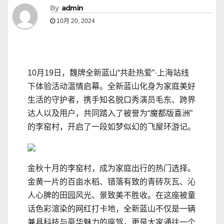
By
admin
10月 20, 2024
10月19日，魏牌全新蓝山“共赴热爱”·上海站线
下体验活动温情启幕。全新蓝山化身为家庭美好
生活的守护者，携手知名脱口秀演员毛东、跨界
达人以及用户，共同踏入了被誉为“魔都版喜洲”
的李窑村，开启了一段如梦似幻的飞屋环游记。
金秋十月的李窑村，成为家庭出行的热门选择。
金黄一片的百亩水稻、错落有致的青砖灰瓦、沁
人心脾的田园风光、景致美不胜收。在这座被童
话色彩渲染的网红打卡地，全新蓝山不仅是一辆
兼具科技与豪华魅力的座驾，更是大家通往一个