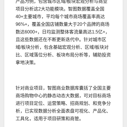
产品为例，包含城市区域/板块宏观分析与商业
项目分析这2大功能模块。智图数据覆盖全国
40+主要城市，平均每个城市商场覆盖率高达
96%+，覆盖全国店铺数量大于20个品牌的商场
数达6000+，日均监测整体客流量高达1.5亿+，
且这些数据还在不断更新迭代中。针对城市区
域/板块分析，包含基础宏观分析、区域/板块对
比、区域落位分析、板块布局分析等，辅助投资
拿地决策。
针对商业项目，智图商业数据库囊括了全国主要
商场购物中心的静态动态大数据，可对目标商场
进行项目定位、运营策略、招商规划、和竞争分
析，已实现数据分析全面表盘可视化、产品化、
工具化，适用于项目研策和商管。