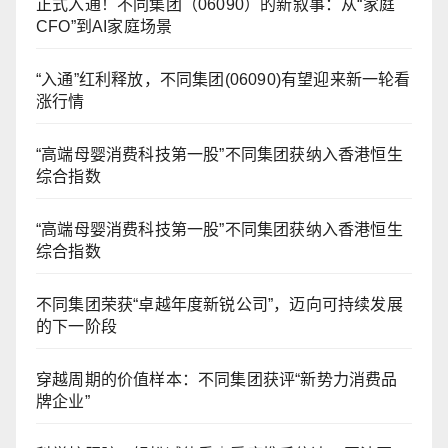
正式入通！不同集团（06090）的新叙事：从“家庭
CFO”到AI家庭场景
“入通”红利释放，不同集团(06090)有望迎来新一轮看
涨行情
“高端母婴消费科技第一股”不同集团获纳入香港恒生
综合指数
“高端母婴消费科技第一股”不同集团获纳入香港恒生
综合指数
不同集团荣获“卓越年度新锐公司”，迈向可持续发展
的下一阶段
穿越周期的价值样本：不同集团获评“新势力消费品
牌企业”