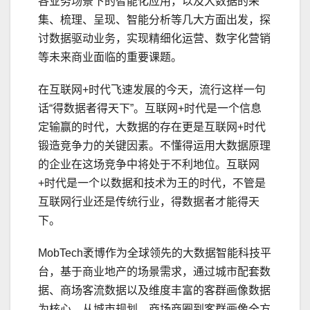
各业务场景下的智能化应用，以及大数据的采
集、梳理、呈现、智能分析等几大方面出发，探
讨数据驱动业务，实现精细化运营、数字化营销
等未来商业面临的重要课题。
在互联网+时代飞速发展的今天，流行这样一句
话“得数据者得天下”。互联网+时代是一个信息
定输赢的时代，大数据的存在更是互联网+时代
锻造竞争力的关键因素。不懂得运用大数据原理
的企业在这场竞争中将处于不利地位。互联网
+时代是一个以数据和技术为王的时代，不管是
互联网行业还是传统行业，得数据者才能得天
下。
MobTech袤博作为全球领先的大数据智能科技平
台，基于商业地产的场景需求，通过城市配套数
据、商场客流数据以及维度丰富的客群画像数据
为核心，从城市规划、商场商圈到客群画像全方