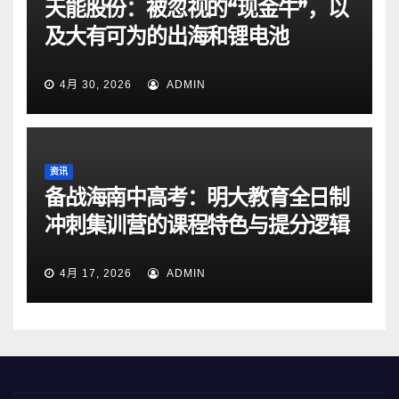
天能股份：被忽视的“现金牛”，以
及大有可为的出海和锂电池
4月 30, 2026
ADMIN
资讯
备战海南中高考：明大教育全日制
冲刺集训营的课程特色与提分逻辑
4月 17, 2026
ADMIN