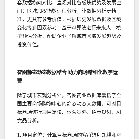
套数据横向对比，直观对比各板块优势及发展空
间；区域加权指数评估分析，让数据分析更精
准，更具有参考价值；根据历史发展数据及区域
变化等多因素参考，基于AI算法进行未来人口模
型预估分析，帮助企业了解城市区域发展趋势及
投资价值。
智图静态动态数据结合 助力商场精细化数字运
营
除了城市宏观分析外，智图商业数据库囊括了全
国主要商场购物中心的静态动态大数据，可对目
标商场进行项目定位、运营策略、招商规划、和
竞品分析。
1. 项目定位：计算目标商场的客群辐射规模和档