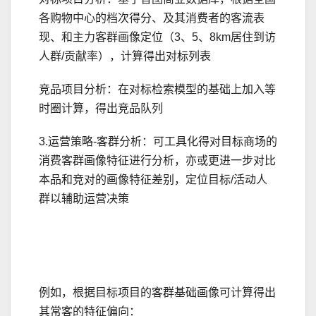
各购物中心的档次得分、及其消费者的客流表
现、和主力客群画像定位（3、5、8km居住到访
人群/贡献率），计算得出对标列表
竞品项目分析：在对标检索模型的基础上加入等
时圈计算，得出竞品队列
3.运营策略-客群分析：可工具化得对目标商场的
消费客群画像特征进行分析，亦或更进一步对比
本品和竞对的画像特征差别，定位目标/活动人
群以辅助运营决策
例如，根据目标项目的客群基础画像可计算得出
其常客的特征偏向：