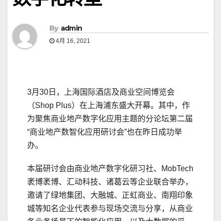
By
admin
4月 16, 2021
3月30日，上海国际酒店及商业空间博览会
（Shop Plus）在上海浦东盛大开幕。其中，作
为聚焦商业地产数字化应用主题的分论坛第二届
“商业地产数智化应用研讨会”也在昨日成功举
办。
本届研讨会由商业地产数字化研习社、MobTech
袤博袤博、汇动科技、诸葛云等企业联合举办，
邀请了绿地集团、大融城、正虹商业、南翔印象
城等知名企业代表参与现场交流与分享，从商业