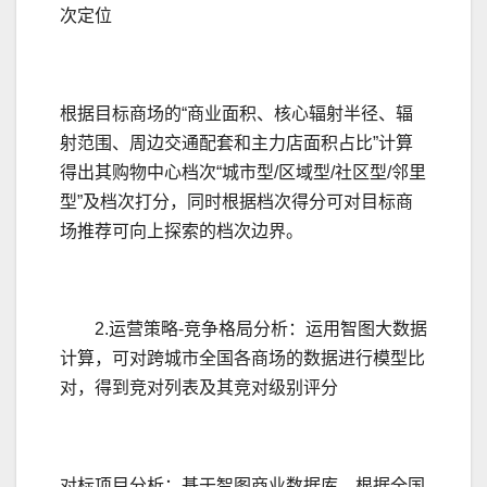
次定位
根据目标商场的“商业面积、核心辐射半径、辐
射范围、周边交通配套和主力店面积占比”计算
得出其购物中心档次“城市型/区域型/社区型/邻里
型”及档次打分，同时根据档次得分可对目标商
场推荐可向上探索的档次边界。
2.运营策略-竞争格局分析：运用智图大数据
计算，可对跨城市全国各商场的数据进行模型比
对，得到竞对列表及其竞对级别评分
对标项目分析：基于智图商业数据库，根据全国