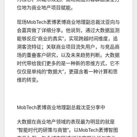
位地为商业地产项目赋能。
现场MobTech袤博袤博商业地理副总裁沈亚向与
会嘉宾做了详细分享。他说到，通过大数据监测
能够反应“商业的真实”，实现跨越时间维度，追
溯客流特征；关联商业项目流失用户，与竞品商
场的重叠客户研究，以及未来趋势判断。大数据
时代带给我们更多的是一种新的思维方式，它不
仅仅是单纯的“数据大”，更蕴含着一种计算和思
维的转变。
MobTech袤博商业地理副总裁沈亚分享中
大数据在商业地产领域的表现最为明显的就是
“智能时代的研策与商管”。以MobTech袤博智图