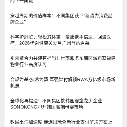
的下一阶段
穿越周期的价值样本：不同集团获评“新势力消费品
牌企业”
科学护肝脏，轻松减体重｜爱康携手信达、回波医
疗，2026代谢健康关爱月广州首站启幕
引领聚合力共建有担当！世茂服务东南区域再获福建
物业行业高度认可
合规为基·技术为翼 军强智付解锁RWA万亿级市场新
机遇
全球化再提速！不同集团携韩国婴童龙头企业
SONOKONG叩开韩国高端母婴市场
数娱出海加速度 连连国际全新行业支付解决方案上