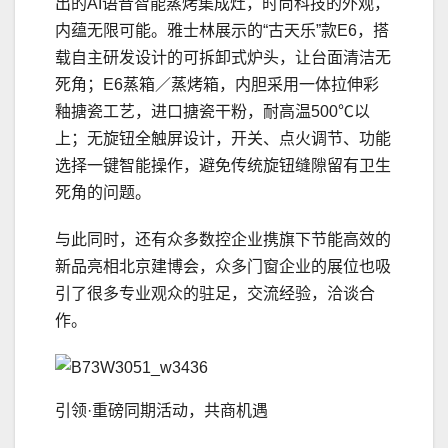
出的AI语音智能蒸烤集成灶，时尚科技的外观，
内蕴无限可能。雅士林展示的“古天乐”款E6，搭
载自主研发设计的可拆卸式炉头，让台面清洁无
死角；E6蒸箱／蒸烤箱，内胆采用一体拉伸彩
釉搪瓷工艺，进口搪瓷干粉，耐高温500℃以
上；无旋钮全触屏设计，开关、点火调节、功能
选择一键智能操作，避免传统旋钮缝隙留有卫生
死角的问题。
与此同时，还有众多数控企业携旗下节能高效的
新品亮相北京建博会，众多门窗企业的展位也吸
引了很多专业观众的驻足，交流经验，洽谈合
作。
引领·重磅同期活动，共商机遇