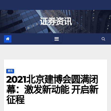
跳
至
内
证券资讯
容
资讯
2021北京建博会圆满闭
幕：激发新动能 开启新
征程