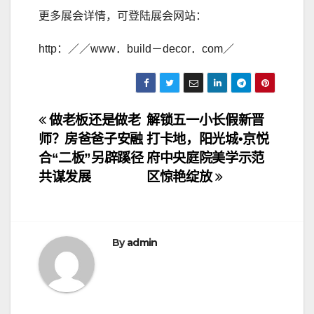
更多展会详情，可登陆展会网站：
http：／／www．build－decor．com／
文
做老板还是做老
解锁五一小长假新晋
师？房爸爸子安融
打卡地，阳光城•京悦
章
合“二板”另辟蹊径
府中央庭院美学示范
导
共谋发展
区惊艳绽放
航
By
admin