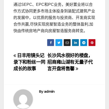
通过SEPC、EPC和PC业务，美好置业将以合
作方式协同更多市场主体投身到装配式建筑产业
的发展中，以优质的服务与投资商、开发商实现
合作共赢,尽快实现房屋智造业务的整体盈利,加
快由传统房地产商向房屋智造服务商转变。
文
日丰用镜头记
长沙风水很好的楼盘，
录下和粉丝一同
招商雍山湖有无量子代
章
成长的故事
言开盘将售馨
导
航
By
admin