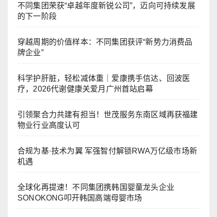
不同集团荣获“卓越年度新锐公司”，迈向可持续发展
的下一阶段
穿越周期的价值样本：不同集团获评“新势力消费品
牌企业”
科学护肝脏，轻松减体重｜爱康携手信达、回波医
疗，2026代谢健康关爱月广州首站启幕
引领聚合力共建有担当！世茂服务东南区域再获福建
物业行业高度认可
合规为基·技术为翼 军强智付解锁RWA万亿级市场新
机遇
全球化再提速！不同集团携韩国婴童龙头企业
SONOKONG叩开韩国高端母婴市场