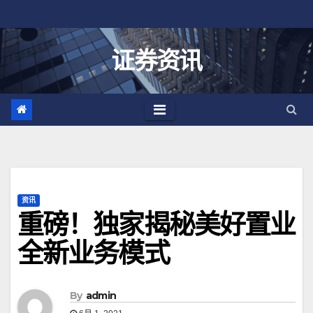
跳
至
内
证券资讯
容
资讯
重磅！独家揭秘美好置业
全新业务模式
By
admin