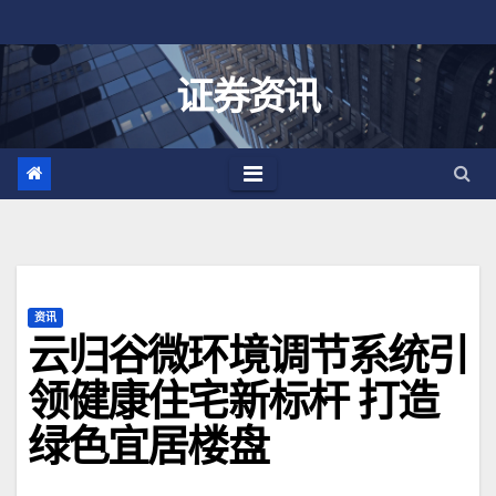
跳
至
内
证券资讯
容
资讯
云归谷微环境调节系统引
领健康住宅新标杆 打造
绿色宜居楼盘