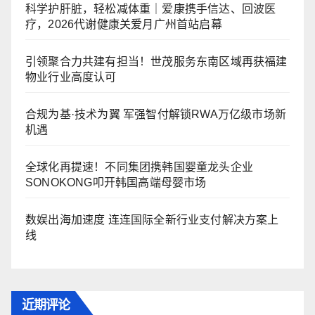
科学护肝脏，轻松减体重｜爱康携手信达、回波医
疗，2026代谢健康关爱月广州首站启幕
引领聚合力共建有担当！世茂服务东南区域再获福建
物业行业高度认可
合规为基·技术为翼 军强智付解锁RWA万亿级市场新
机遇
全球化再提速！不同集团携韩国婴童龙头企业
SONOKONG叩开韩国高端母婴市场
数娱出海加速度 连连国际全新行业支付解决方案上
线
近期评论